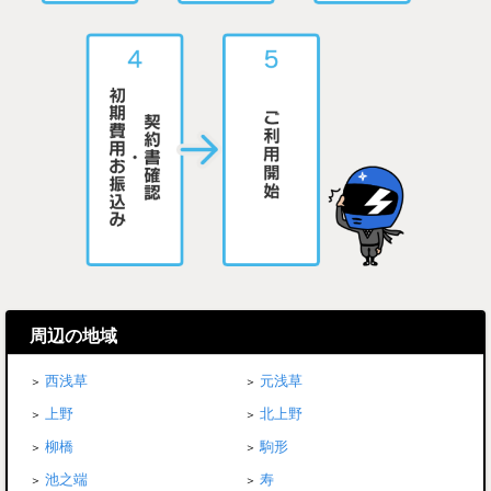
周辺の地域
西浅草
元浅草
上野
北上野
柳橋
駒形
池之端
寿