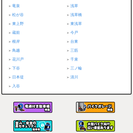
竜泉
浅草
松が谷
浅草橋
東上野
東浅草
蔵前
今戸
根岸
台東
鳥越
三筋
花川戸
千束
下谷
三ノ輪
日本堤
清川
入谷