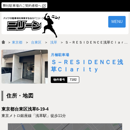
弊社駐車場のご契約者様へ
MENU
物件一覧
ご契約の流れ
＞
東京都
台東区
浅草
Ｓ－ＲＥＳＩＤＥＮＣＥ浅草Ｃｌａｒｉｔｙ
よくあるご質問
駐車場オーナー様へ
月極駐車場
Ｓ－ＲＥＳＩＤＥＮＣＥ浅
草Ｃｌａｒｉｔｙ
7182
住所・地図
東京都台東区浅草6-19-4
東京メトロ銀座線「浅草駅」徒歩11分