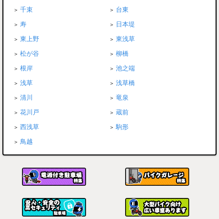
千束
台東
寿
日本堤
東上野
東浅草
松が谷
柳橋
根岸
池之端
浅草
浅草橋
清川
竜泉
花川戸
蔵前
西浅草
駒形
鳥越