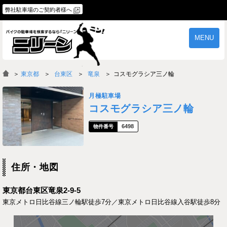
弊社駐車場のご契約者様へ
MENU
物件一覧
ご契約の流れ
＞
東京都
台東区
竜泉
コスモグラシア三ノ輪
よくあるご質問
駐車場オーナー様へ
月極駐車場
コスモグラシア三ノ輪
6498
住所・地図
東京都台東区竜泉2-9-5
東京メトロ日比谷線三ノ輪駅徒歩7分／東京メトロ日比谷線入谷駅徒歩8分