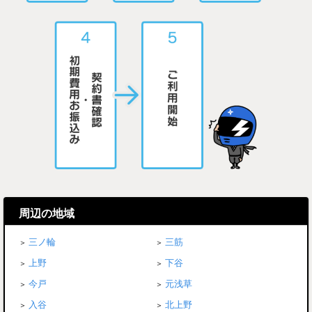
周辺の地域
三ノ輪
三筋
上野
下谷
今戸
元浅草
入谷
北上野