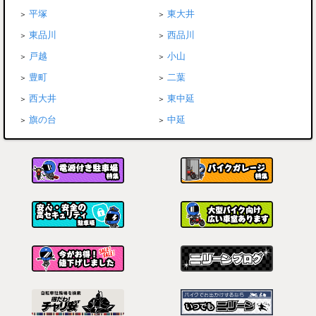
平塚
東大井
東品川
西品川
戸越
小山
豊町
二葉
西大井
東中延
旗の台
中延