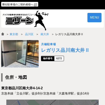
弊社駐車場のご契約者様へ
MENU
物件一覧
ご契約の流れ
＞
東京都
品川区
南大井
レガリス品川南大井Ⅱ
よくあるご質問
駐車場オーナー様へ
月極駐車場
レガリス品川南大井Ⅱ
6272
住所・地図
東京都品川区南大井4-14-2
京急本線「立会川駅」徒歩8分/京急本線「大森海岸駅」徒歩14分