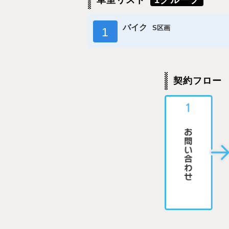
車室リスト
1グループ
バイク
S区画
1
契約フロー