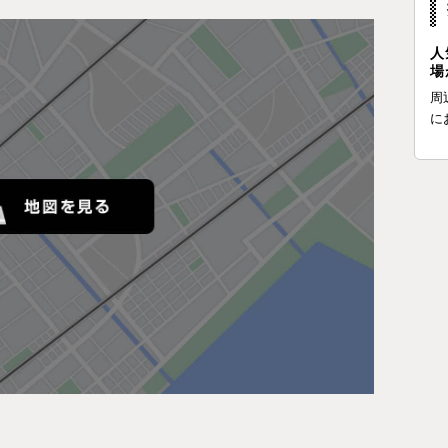
人
場
周
に