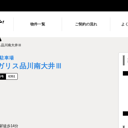
物件一覧
ご契約の流れ
よ
ス品川南大井Ⅲ
駐車場
ガリス品川南大井Ⅲ
6351
駅徒歩14分