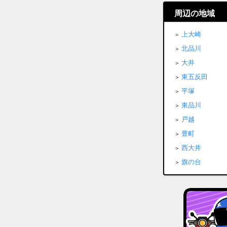
周辺の地域
上大崎
北品川
大井
東五反田
平塚
東品川
戸越
豊町
西大井
旗の台