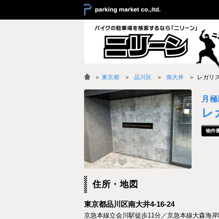
＞
東京都
品川区
南大井
レガリ
月極
レ
住所・地図
東京都品川区南大井4-16-24
京急本線立会川駅徒歩11分／京急本線大森海岸