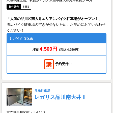
京急本線立会川駅徒歩11分／京急本線大森海岸駅徒歩14分
6351
「人気の品川区南大井エリアにバイク駐車場がオープン！」
周辺バイク駐車場の空きが少ないため、お早めにお問い合わせ
ください！
1
バイク
S区画
4,500円
月額
（税込 4,950円）
予約受付中
月極駐車場
レガリス品川南大井Ⅱ
東京都品川区南大井4-14-2