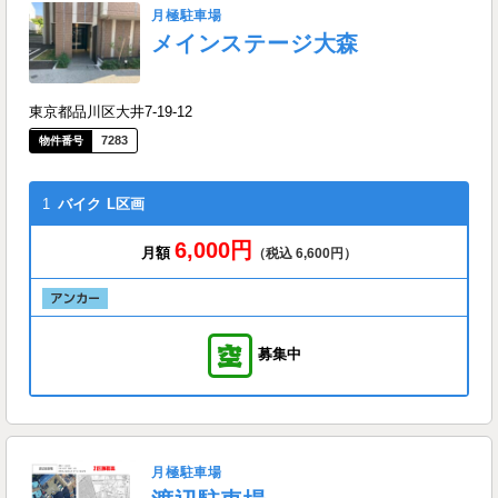
月極駐車場
メインステージ大森
東京都品川区大井7-19-12
7283
1
バイク
L区画
6,000円
月額
（税込 6,600円）
募集中
月極駐車場