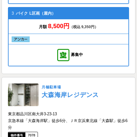
3
バイク
L区画（屋内）
8,500円
月額
（税込 9,350円）
募集中
月極駐車場
大森海岸レジデンス
東京都品川区南大井3-23-13
京急本線「大森海岸駅」徒歩6分、ＪＲ京浜東北線「大森駅」徒歩6
分
7078