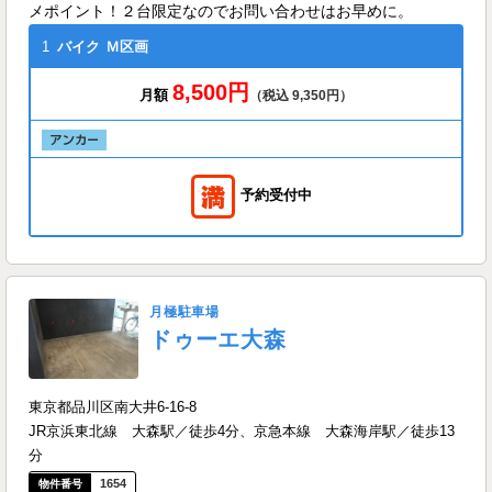
メポイント！２台限定なのでお問い合わせはお早めに。
1
バイク
Ｍ区画
8,500円
月額
（税込 9,350円）
予約受付中
月極駐車場
ドゥーエ大森
東京都品川区南大井6-16-8
JR京浜東北線 大森駅／徒歩4分、京急本線 大森海岸駅／徒歩13
分
1654