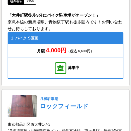
7156
「大井町駅徒歩9分にバイク駐車場がオープン！」
京急本線の新馬場駅、青物横丁駅も徒歩圏内です！お問い合わ
せお待ちしております。
1
バイク
S区画
4,000円
月額
（税込 4,400円）
募集中
月極駐車場
ロックフィールド
東京都品川区西大井1-7-3
JR横須賀線・湘南新宿ライン・相鉄直通線「西大井駅」徒歩1分/東