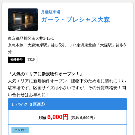
月極駐車場
ガーラ・プレシャス大森
東京都品川区南大井3-15-1
京急本線「大森海岸駅」徒歩5分、ＪＲ京浜東北線「大森駅」徒歩8
分
3315
「人気のエリアに新規物件オープン！」
人気エリアに新規物件オープン！建物下のため雨に濡れにくい
駐車場です。区画サイズは小さいですが、その分賃料格安！問
い合わせはお早めに！
1
バイク
Ｓ区画①
6,000円
月額
（税込 6,600円）