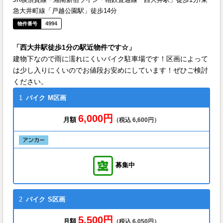
急大井町線「戸越公園駅」徒歩14分
4994
「西大井駅徒歩1分の駅近物件です☆」
建物下なので雨に濡れにくいバイク駐車場です！区画によって
は少し入りにくいのでお値段お安めにしています！ぜひご検討
ください。
1
バイク
M区画
6,000円
月額
（税込 6,600円）
募集中
2
バイク
S区画
5,500円
月額
（税込 6,050円）