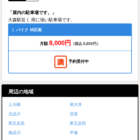
「屋内の駐車場です。」
大森駅近く 雨に強い駐車場です。
1
バイク
M区画
8,000円
月額
（税込 8,800円）
予約受付中
周辺の地域
上大崎
南大井
北品川
荏原
西五反田
東五反田
南品川
平塚