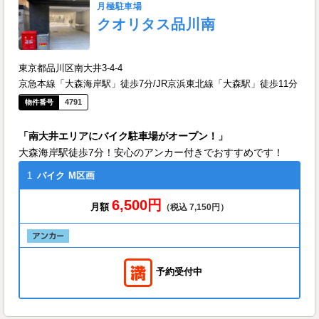
月極駐車場
クオリタス品川南
東京都品川区南大井3-4-4
京急本線「大森海岸駅」徒歩7分/JR京浜東北線「大森駅」徒歩11分
4791
「南大井エリアにバイク駐車場がオープン！」
大森海岸駅徒歩7分！安心のアンカー付きでおすすめです！
1
バイク
M区画
6,500円
月額
（税込 7,150円）
予約受付中