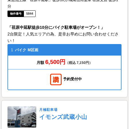
分
5844
「荏原中延駅徒歩10分にバイク駐車場がオープン！」
2台限定！人気エリアの為、是非お早めにお問い合わせくださ
い！
1
バイク
M区画
6,500円
月額
（税込 7,150円）
予約受付中
月極駐車場
イモンズ武蔵小山