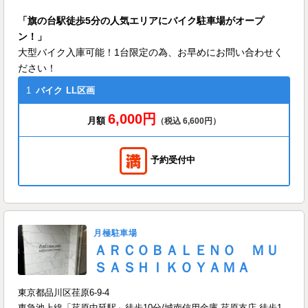
「旗の台駅徒歩5分の人気エリアにバイク駐車場がオープ
ン！」
大型バイク入庫可能！1台限定の為、お早めにお問い合わせく
ださい！
1
バイク
LL区画
6,000円
月額
（税込 6,600円）
予約受付中
月極駐車場
ＡＲＣＯＢＡＬＥＮＯ ＭＵ
ＳＡＳＨＩＫＯＹＡＭＡ
東京都品川区荏原6-9-4
東急池上線「荏原中延駅」徒歩10分/城南信用金庫 荏原支店 徒歩1