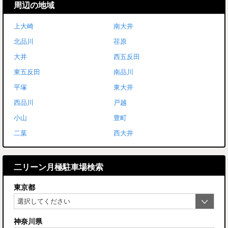
周辺の地域
上大崎
南大井
北品川
荏原
大井
西五反田
東五反田
南品川
平塚
東大井
西品川
戸越
小山
豊町
二葉
西大井
二リーン月極駐車場検索
東京都
神奈川県