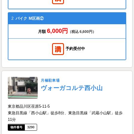
2
バイク
M区画②
6,000円
月額
（税込 6,600円）
予約受付中
月極駐車場
ヴォーガコルテ西小山
東京都品川区荏原5-11-5
東急目黒線「西小山駅」徒歩8分、東急目黒線「武蔵小山駅」徒歩
11分
3290