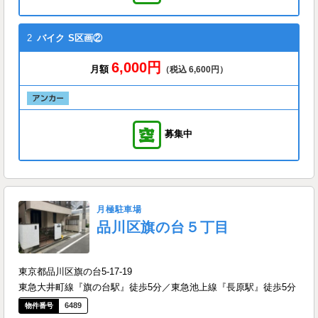
2
バイク
S区画②
6,000円
月額
（税込 6,600円）
募集中
月極駐車場
品川区旗の台５丁目
東京都品川区旗の台5-17-19
東急大井町線『旗の台駅』徒歩5分／東急池上線『長原駅』徒歩5分
6489