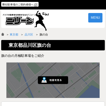
弊社駐車場のご契約者様へ
MENU
物件一覧
ご契約の流れ
＞
東京都
品川区
旗の台
よくあるご質問
駐車場オーナー様へ
東京都品川区旗の台
旗の台の月極駐車場をご紹介