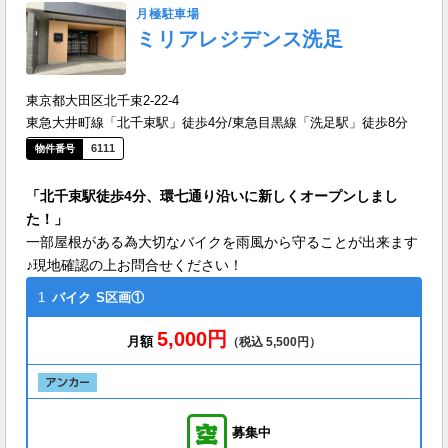
月極駐車場
ミリアレジデンス洗足
東京都大田区北千束2-22-4
東急大井町線「北千束駅」徒歩4分/東急目黒線「洗足駅」徒歩8分
6111
「北千束駅徒歩4分、環七通り沿いに新しくオープンしまし
た！」
一部屋根がある為大切なバイクを雨風から守ることが出来ます
♪現地確認の上お問合せください！
1
バイク
S区画①
5,000円
月額
（税込 5,500円）
募集中