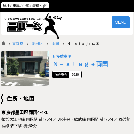
弊社駐車場のご契約者様へ
MENU
物件一覧
ご契約の流れ
＞
東京都
墨田区
両国
Ｎ－ｓｔａｇｅ両国
よくあるご質問
駐車場オーナー様へ
月極駐車場
Ｎ－ｓｔａｇｅ両国
3629
住所・地図
東京都墨田区両国4-4-1
都営大江戸線 両国駅 徒歩6分／ JR中央・総武線 両国駅 徒歩6分／ 都営新
宿線 森下駅 徒歩8分