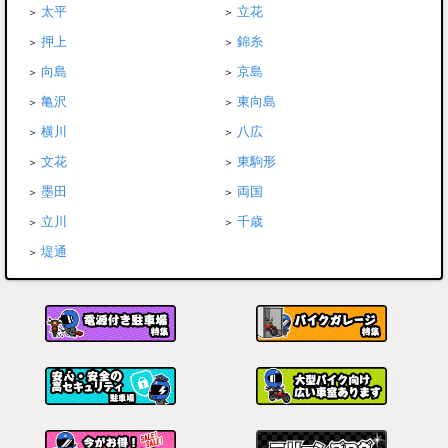
太平
立花
押上
錦糸
向島
京島
亀沢
東向島
横川
八広
文花
東駒形
墨田
両国
立川
千歳
堤通