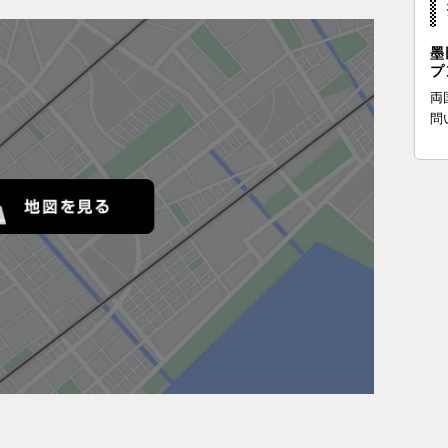
墨
プ
両
問