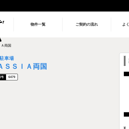
物件一覧
ご契約の流れ
よ
ＩＡ両国
駐車場
ＡＳＳＩＡ両国
6479