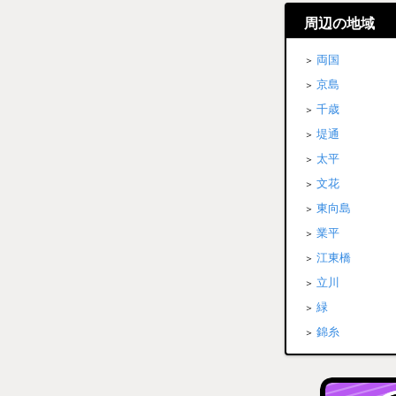
周辺の地域
両国
京島
千歳
堤通
太平
文花
東向島
業平
江東橋
立川
緑
錦糸