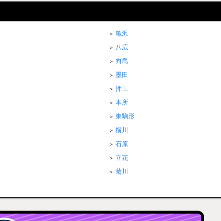
亀沢
八広
向島
墨田
押上
本所
東駒形
横川
石原
立花
菊川