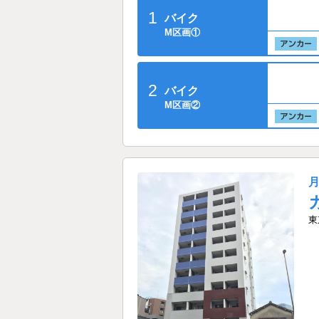
1
バイク
M区画①
2
バイク
M区画②
東