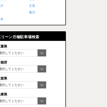
立川
立花
緑
菊川
錦糸
二リーン月極駐車場検索
三重県
京都府
佐賀県
兵庫県