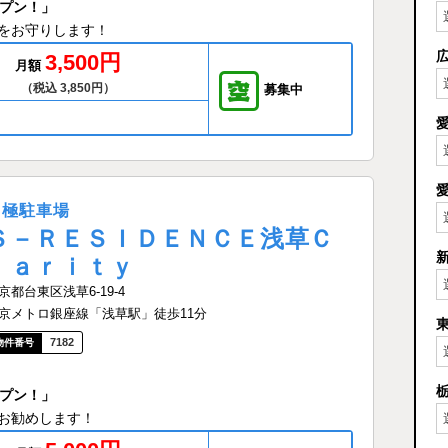
ープン！」
をお守りします！
3,500円
月額
（税込 3,850円）
募集中
月極駐車場
Ｓ－ＲＥＳＩＤＥＮＣＥ浅草Ｃ
ｌａｒｉｔｙ
京都台東区浅草6-19-4
京メトロ銀座線「浅草駅」徒歩11分
7182
ープン！」
お勧めします！