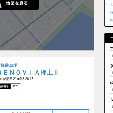
月極駐車場
ＧＥＮＯＶＩＡ押上Ⅱ
京都墨田区向島3-28-15
7261