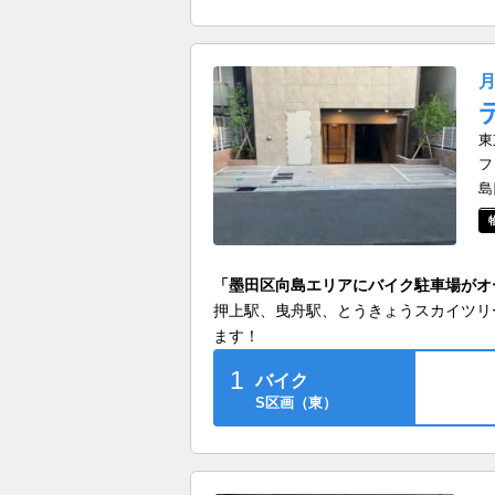
東
フ
島
「墨田区向島エリアにバイク駐車場がオ
押上駅、曳舟駅、とうきょうスカイツリ
ます！
1
バイク
S区画（東）