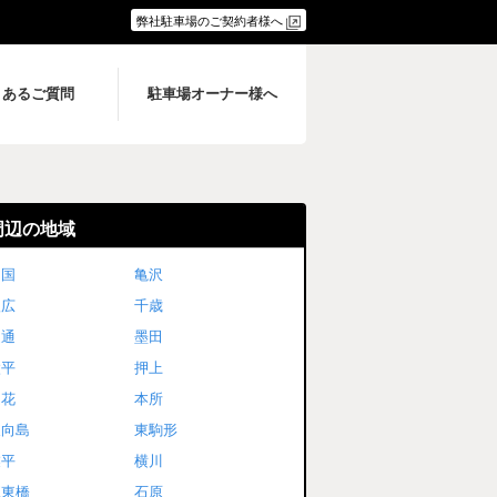
弊社駐車場のご契約者様へ
くあるご質問
駐車場オーナー様へ
周辺の地域
両国
亀沢
八広
千歳
堤通
墨田
太平
押上
文花
本所
東向島
東駒形
業平
横川
江東橋
石原