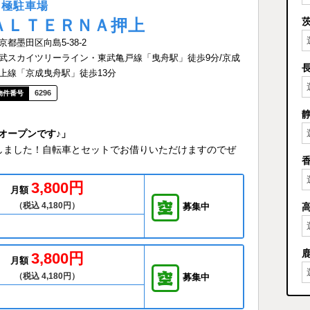
月極駐車場
ＡＬＴＥＲＮＡ押上
京都墨田区向島5-38-2
武スカイツリーライン・東武亀戸線「曳舟駅」徒歩9分/京成
上線「京成曳舟駅」徒歩13分
6296
オープンです♪」
しました！自転車とセットでお借りいただけますのでぜ
3,800円
月額
（税込 4,180円）
募集中
3,800円
月額
（税込 4,180円）
募集中