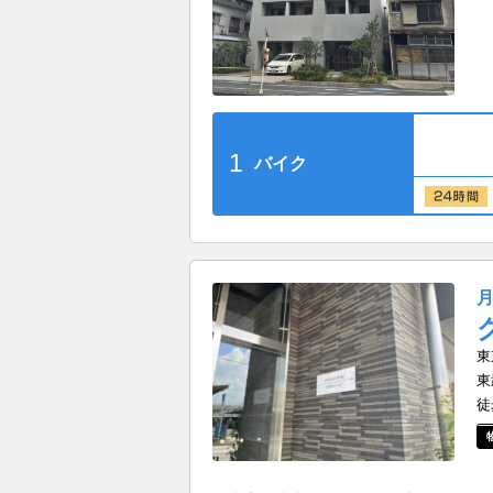
1
バイク
東
東
徒