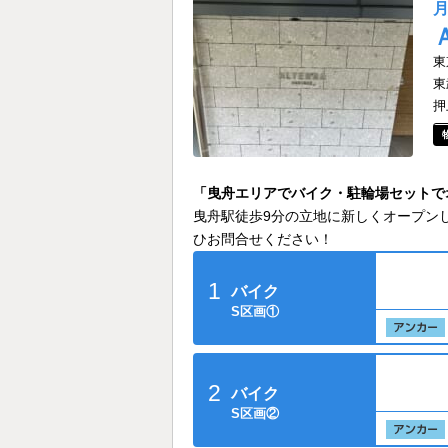
東
東
押
「曳舟エリアでバイク・駐輪場セットで
曳舟駅徒歩9分の立地に新しくオープン
ひお問合せください！
1
バイク
S区画①
2
バイク
S区画②