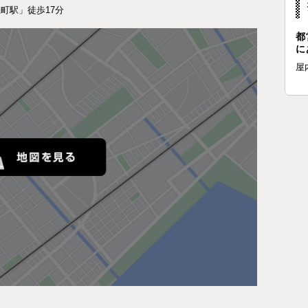
町駅」徒歩17分
都
に
屋