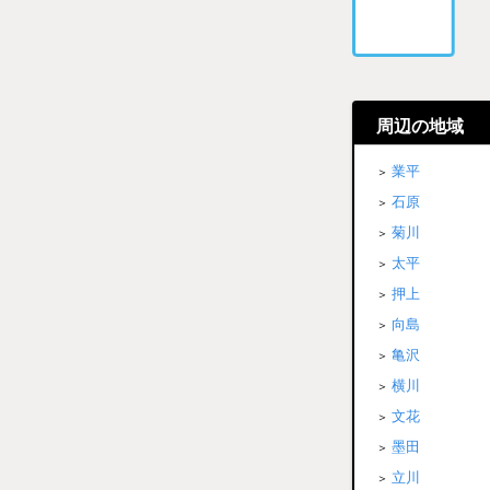
周辺の地域
業平
石原
菊川
太平
押上
向島
亀沢
横川
文花
墨田
立川