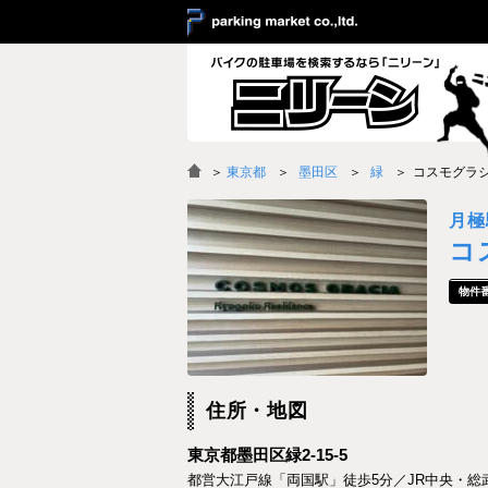
＞
東京都
墨田区
緑
コスモグラ
月極
コ
住所・地図
東京都墨田区緑2-15-5
都営大江戸線「両国駅」徒歩5分／JR中央・総