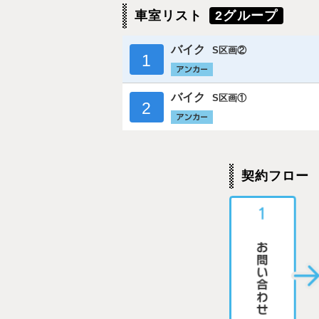
車室リスト
2グループ
バイク
S区画②
1
バイク
S区画①
2
契約フロー