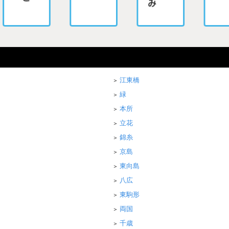
江東橋
緑
本所
立花
錦糸
京島
東向島
八広
東駒形
両国
千歳