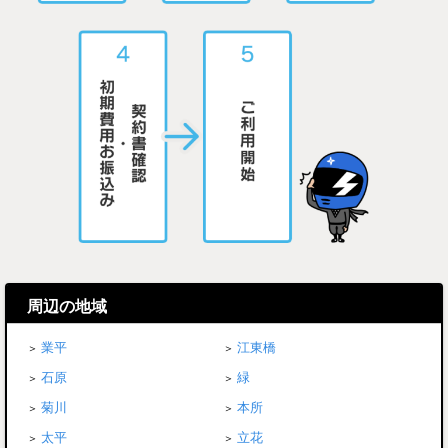
周辺の地域
業平
江東橋
石原
緑
菊川
本所
太平
立花