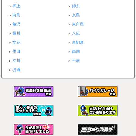
押上
錦糸
向島
京島
亀沢
東向島
横川
八広
文花
東駒形
墨田
両国
立川
千歳
堤通