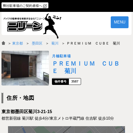
弊社駐車場のご契約者様へ
MENU
物件一覧
ご契約の流れ
＞
東京都
墨田区
菊川
ＰＲＥＭＩＵＭ ＣＵＢＥ 菊川
よくあるご質問
駐車場オーナー様へ
月極駐車場
ＰＲＥＭＩＵＭ ＣＵＢ
Ｅ 菊川
3587
住所・地図
東京都墨田区菊川3-21-15
都営新宿線 菊川駅 徒歩4分/東京メトロ半蔵門線 住吉駅 徒歩10分