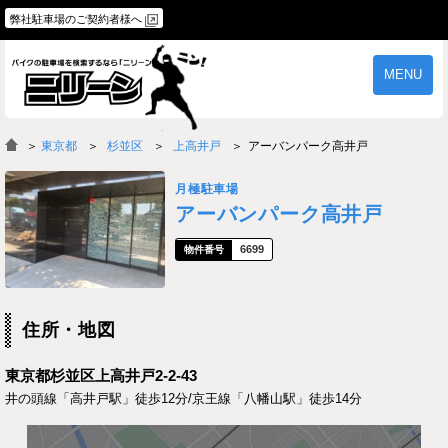
弊社駐車場のご契約者様へ
MENU
物件一覧
ご契約の流れ
＞
東京都
杉並区
上高井戸
アーバンパーク高井戸
よくあるご質問
駐車場オーナー様へ
月極駐車場
アーバンパーク高井戸
6699
住所・地図
東京都杉並区上高井戸2-2-43
井の頭線「高井戸駅」徒歩12分/京王線「八幡山駅」徒歩14分