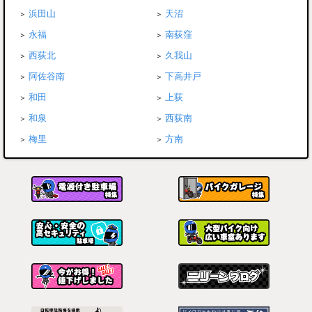
浜田山
天沼
永福
南荻窪
西荻北
久我山
阿佐谷南
下高井戸
和田
上荻
和泉
西荻南
梅里
方南