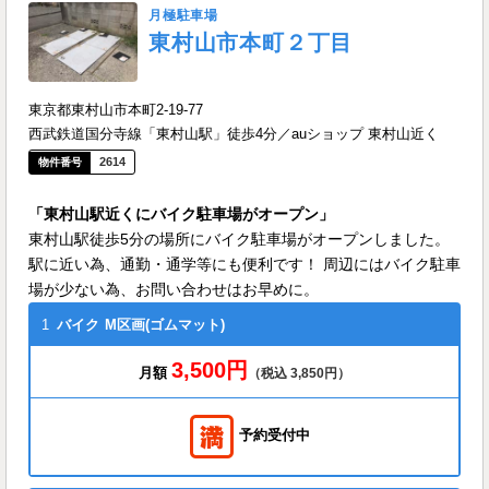
月極駐車場
東村山市本町２丁目
東京都東村山市本町2-19-77
西武鉄道国分寺線「東村山駅」徒歩4分／auショップ 東村山近く
2614
「東村山駅近くにバイク駐車場がオープン」
東村山駅徒歩5分の場所にバイク駐車場がオープンしました。
駅に近い為、通勤・通学等にも便利です！ 周辺にはバイク駐車
場が少ない為、お問い合わせはお早めに。
1
バイク
M区画(ゴムマット)
3,500円
月額
（税込 3,850円）
予約受付中