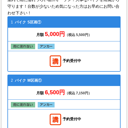
守ります！台数が少ないため気になった方はお早めにお問い合
わせ下さい！
1
バイク
S区画①
5,000円
月額
（税込 5,500円）
予約受付中
2
バイク
M区画①
6,500円
月額
（税込 7,150円）
予約受付中