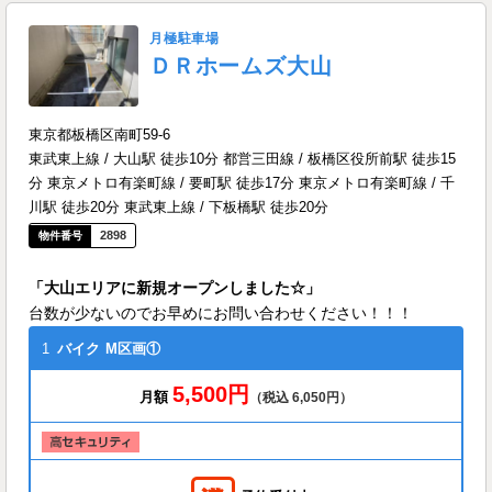
月極駐車場
ＤＲホームズ大山
東京都板橋区南町59-6
東武東上線 / 大山駅 徒歩10分 都営三田線 / 板橋区役所前駅 徒歩15
分 東京メトロ有楽町線 / 要町駅 徒歩17分 東京メトロ有楽町線 / 千
川駅 徒歩20分 東武東上線 / 下板橋駅 徒歩20分
2898
「大山エリアに新規オープンしました☆」
台数が少ないのでお早めにお問い合わせください！！！
1
バイク
M区画①
5,500円
月額
（税込 6,050円）