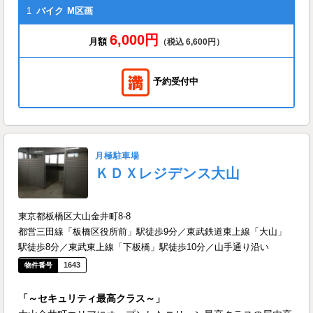
1
バイク
M区画
6,000円
月額
（税込 6,600円）
予約受付中
月極駐車場
ＫＤＸレジデンス大山
東京都板橋区大山金井町8-8
都営三田線「板橋区役所前」駅徒歩9分／東武鉄道東上線「大山」
駅徒歩8分／東武東上線「下板橋」駅徒歩10分／山手通り沿い
1643
「～セキュリティ最高クラス～」