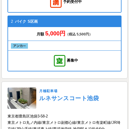
予約受付中
2
バイク
S区画
5,000円
月額
（税込 5,500円）
募集中
月極駐車場
ルネサンスコート池袋
東京都豊島区池袋3-58-2
東京メトロ丸ノ内線/東京メトロ副都心線/東京メトロ有楽町線/JR埼
京線/JR山手線/東武東上線/西武池袋線 池袋駅まで徒歩6分