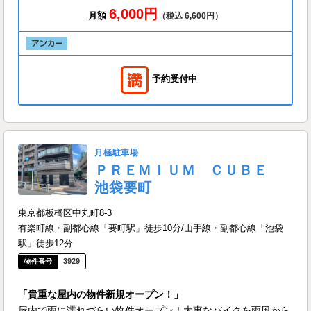
6,000円
月額
（税込 6,600円）
予約受付中
月極駐車場
ＰＲＥＭＩＵＭ ＣＵＢＥ
池袋要町
東京都板橋区中丸町8-3
有楽町線・副都心線「要町駅」徒歩10分/山手線・副都心線「池袋
駅」徒歩12分
3929
「貴重な屋内の物件新規オープン！」
屋内で雨に濡れづらい物件オープン！大事なバイクを雨風から