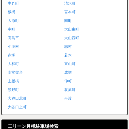
中丸町
清水町
板橋
宮本町
大原町
南町
幸町
大山東町
高島平
大山西町
小茂根
志村
赤塚
若木
大和町
東山町
南常盤台
成増
上板橋
仲町
熊野町
双葉町
大谷口北町
舟渡
大谷口上町
二リーン月極駐車場検索