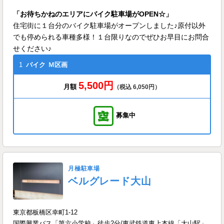
「お待ちかねのエリアにバイク駐車場がOPEN☆」
住宅街に１台分のバイク駐車場がオープンしました♪原付以外
でも停められる車種多様！１台限りなのでぜひお早目にお問合
せください♪
1
バイク
Ｍ区画
5,500円
月額
（税込 6,050円）
募集中
月極駐車場
ベルグレード大山
東京都板橋区幸町1-12
国際興業バス「第六小学校」徒歩2分/東武鉄道東上本線「大山駅」