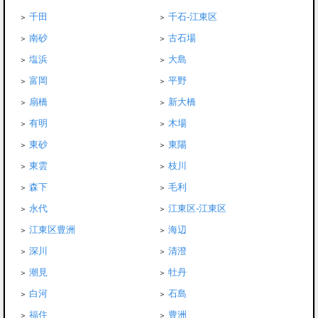
千田
千石-江東区
南砂
古石場
塩浜
大島
富岡
平野
扇橋
新大橋
有明
木場
東砂
東陽
東雲
枝川
森下
毛利
永代
江東区-江東区
江東区豊洲
海辺
深川
清澄
潮見
牡丹
白河
石島
福住
豊洲