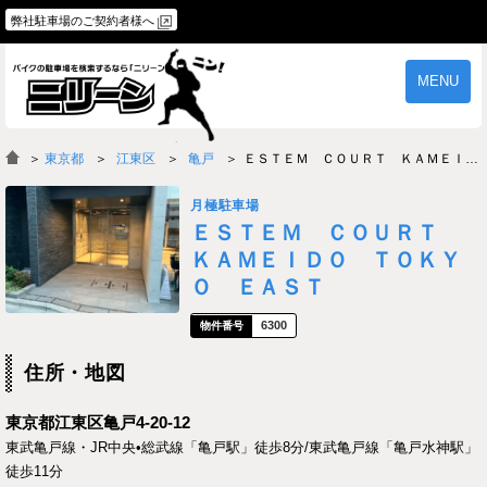
弊社駐車場のご契約者様へ
MENU
物件一覧
ご契約の流れ
＞
東京都
江東区
亀戸
ＥＳＴＥＭ ＣＯＵＲＴ ＫＡＭＥＩＤＯ ＴＯＫＹＯ ＥＡＳＴ
よくあるご質問
駐車場オーナー様へ
月極駐車場
ＥＳＴＥＭ ＣＯＵＲＴ
ＫＡＭＥＩＤＯ ＴＯＫＹ
Ｏ ＥＡＳＴ
6300
住所・地図
東京都江東区亀戸4-20-12
東武亀戸線・JR中央•総武線「亀戸駅」徒歩8分/東武亀戸線「亀戸水神駅」
徒歩11分