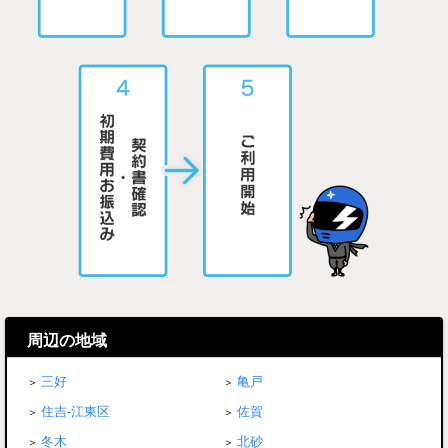
周辺の地域
三好
亀戸
住吉-江東区
佐賀
冬木
北砂