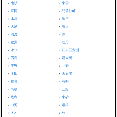
南砂
東雲
富岡
門前仲町
木場
亀戸
大島
塩浜
清澄
深川
豊洲
牡丹
永代
江東区豊洲
石島
新大橋
平野
北砂
千田
古石場
福住
有明
高橋
三好
毛利
東砂
白河
扇橋
冬木
枝川