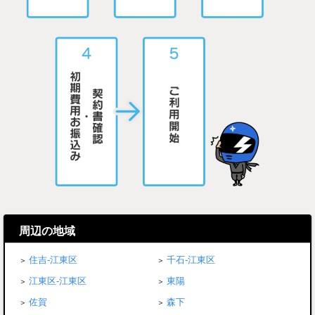
周辺の地域
住吉-江東区
千石-江東区
江東区-江東区
東陽
佐賀
森下