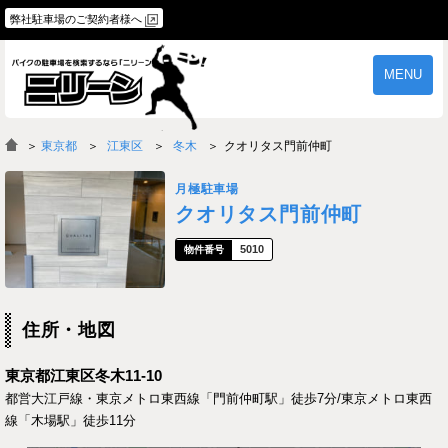
弊社駐車場のご契約者様へ
MENU
物件一覧
ご契約の流れ
＞
東京都
江東区
冬木
クオリタス門前仲町
よくあるご質問
駐車場オーナー様へ
月極駐車場
クオリタス門前仲町
5010
住所・地図
東京都江東区冬木11-10
都営大江戸線・東京メトロ東西線「門前仲町駅」徒歩7分/東京メトロ東西
線「木場駅」徒歩11分