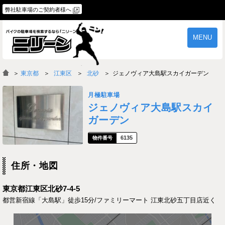
弊社駐車場のご契約者様へ
MENU
物件一覧
ご契約の流れ
＞
東京都
江東区
北砂
ジェノヴィア大島駅スカイガーデン
よくあるご質問
駐車場オーナー様へ
月極駐車場
ジェノヴィア大島駅スカイ
ガーデン
6135
住所・地図
東京都江東区北砂7-4-5
都営新宿線「大島駅」徒歩15分/ファミリーマート 江東北砂五丁目店近く