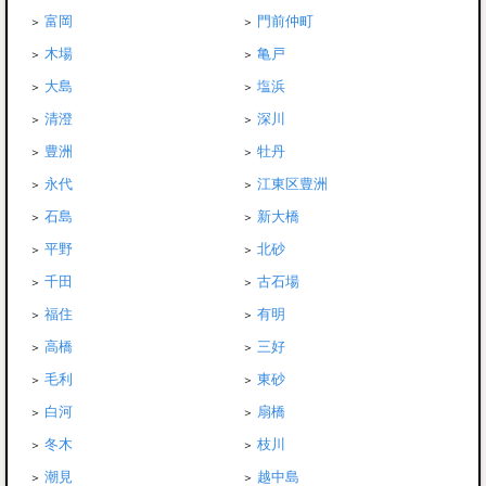
富岡
門前仲町
木場
亀戸
大島
塩浜
清澄
深川
豊洲
牡丹
永代
江東区豊洲
石島
新大橋
平野
北砂
千田
古石場
福住
有明
高橋
三好
毛利
東砂
白河
扇橋
冬木
枝川
潮見
越中島