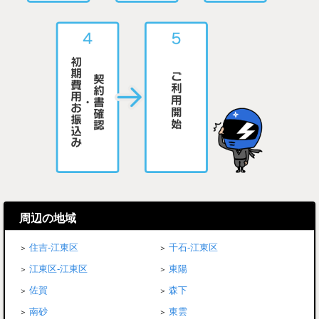
周辺の地域
住吉-江東区
千石-江東区
江東区-江東区
東陽
佐賀
森下
南砂
東雲