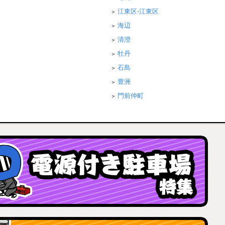
江東区-江東区
海辺
清澄
牡丹
石島
豊洲
門前仲町