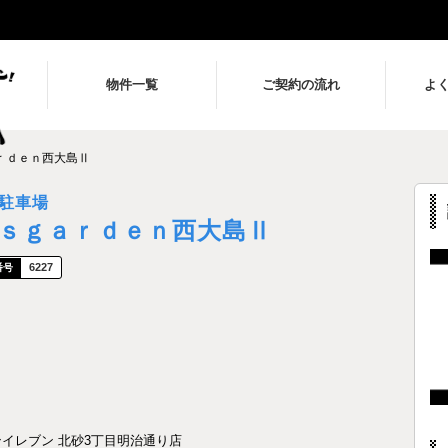
物件一覧
ご契約の流れ
よ
ｒｄｅｎ西大島Ⅱ
駐車場
’ｓｇａｒｄｅｎ西大島Ⅱ
6227
ンイレブン 北砂3丁目明治通り店