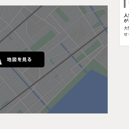
人
が
大
せ