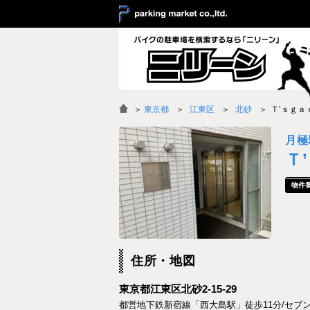
＞
東京都
江東区
北砂
Ｔ’ｓｇａ
月極
Ｔ
住所・地図
東京都江東区北砂2-15-29
都営地下鉄新宿線「西大島駅」徒歩11分/セブ