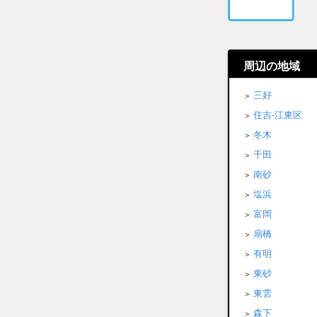
周辺の地域
三好
住吉-江東区
冬木
千田
南砂
塩浜
富岡
扇橋
有明
東砂
東雲
森下