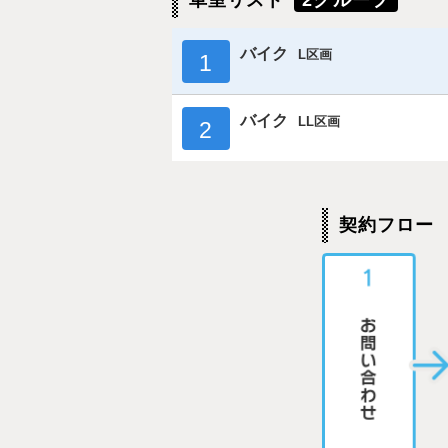
車室リスト
2グループ
バイク
L区画
1
バイク
LL区画
2
契約フロー