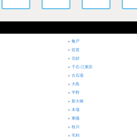
亀戸
佐賀
北砂
千石-江東区
古石場
大島
平野
新大橋
木場
東陽
枝川
毛利