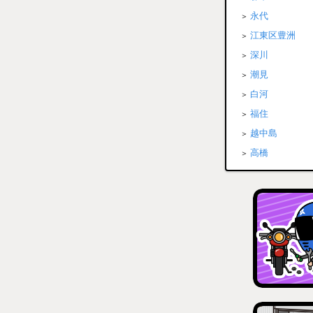
永代
江東区豊洲
深川
潮見
白河
福住
越中島
高橋