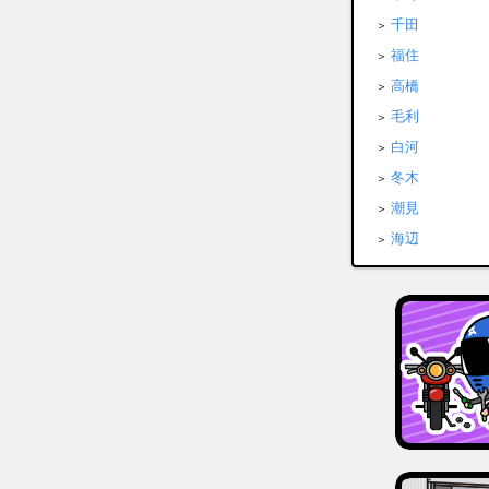
千田
福住
高橋
毛利
白河
冬木
潮見
海辺