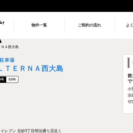
物件一覧
ご契約の流れ
よ
ＲＮＡ西大島
駐車場
ＬＴＥＲＮＡ西大島
西
6295
で
小
治
ぜ
ンイレブン 北砂3丁目明治通り店近く