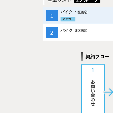
車室リスト
2グループ
バイク
S区画②
1
バイク
S区画①
2
契約フロー