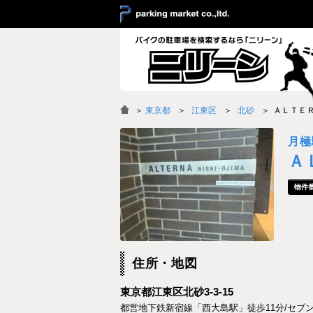
＞
東京都
江東区
北砂
ＡＬＴＥ
月極
Ａ
住所・地図
東京都江東区北砂3-3-15
都営地下鉄新宿線「西大島駅」徒歩11分/セブ