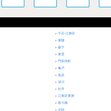
千石-江東区
東陽
森下
東雲
門前仲町
亀戸
塩浜
深川
牡丹
江東区豊洲
新大橋
北砂