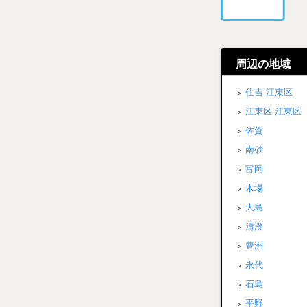
周辺の地域
住吉-江東区
江東区-江東区
佐賀
南砂
富岡
木場
大島
清澄
豊洲
永代
石島
平野