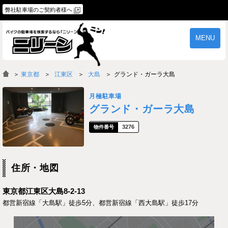
弊社駐車場のご契約者様へ
MENU
物件一覧
ご契約の流れ
＞
東京都
江東区
大島
グランド・ガーラ大島
よくあるご質問
駐車場オーナー様へ
月極駐車場
グランド・ガーラ大島
3276
住所・地図
東京都江東区大島8-2-13
都営新宿線「大島駅」徒歩5分、都営新宿線「西大島駅」徒歩17分