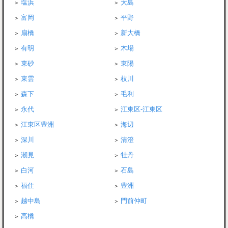
塩浜
大島
富岡
平野
扇橋
新大橋
有明
木場
東砂
東陽
東雲
枝川
森下
毛利
永代
江東区-江東区
江東区豊洲
海辺
深川
清澄
潮見
牡丹
白河
石島
福住
豊洲
越中島
門前仲町
高橋