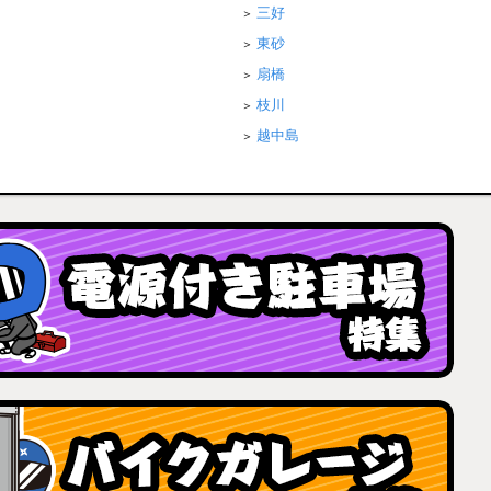
三好
東砂
扇橋
枝川
越中島