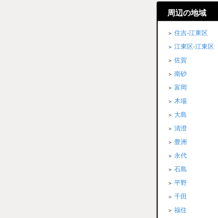
周辺の地域
住吉-江東区
江東区-江東区
佐賀
南砂
富岡
木場
大島
清澄
豊洲
永代
石島
平野
千田
福住