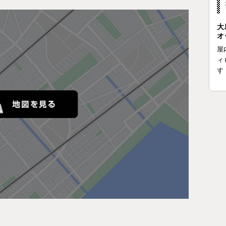
大
オ
屋
ィ
す