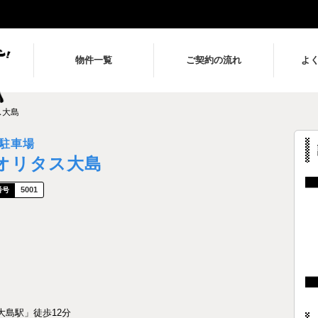
物件一覧
ご契約の流れ
よ
ス大島
駐車場
オリタス大島
5001
大島駅」徒歩12分