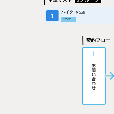
車室リスト
1グループ
バイク
M区画
1
契約フロー