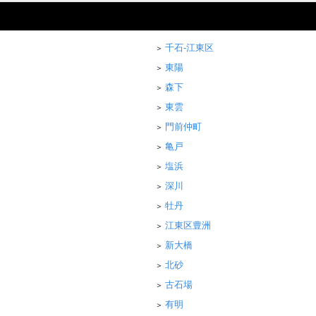
千石-江東区
東陽
森下
東雲
門前仲町
亀戸
塩浜
深川
牡丹
江東区豊洲
新大橋
北砂
古石場
有明