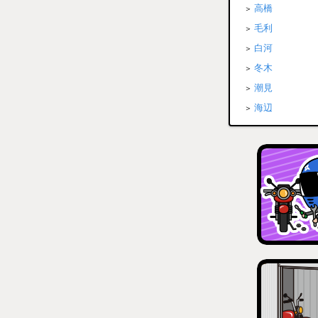
高橋
毛利
白河
冬木
潮見
海辺