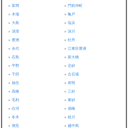
富岡
門前仲町
木場
亀戸
大島
塩浜
清澄
深川
豊洲
牡丹
永代
江東区豊洲
石島
新大橋
平野
北砂
千田
古石場
福住
有明
高橋
三好
毛利
東砂
白河
扇橋
冬木
枝川
潮見
越中島