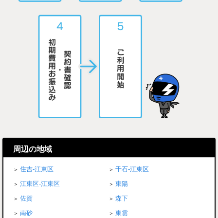
周辺の地域
住吉-江東区
千石-江東区
江東区-江東区
東陽
佐賀
森下
南砂
東雲