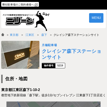
弊社駐車場のご契約者様へ
MENU
物件一覧
ご契約の流れ
＞
東京都
江東区
森下
クレイシア森下ステーションサイト
よくあるご質問
駐車場オーナー様へ
月極駐車場
クレイシア森下ステーショ
ンサイト
5219
住所・地図
東京都江東区森下1-10-2
都営地下鉄新宿線「森下駅」徒歩1分/セブンイレブン 江東森下1丁目店近く