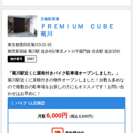
月極駐車場
ＰＲＥＭＩＵＭ ＣＵＢＥ
菊川
東京都墨田区菊川3-21-15
都営新宿線 菊川駅 徒歩4分/東京メトロ半蔵門線 住吉駅 徒歩10分
3587
「菊川駅近くに屋根付きバイク駐車場オープンしました。」
菊川駅近くに屋根付きの物件オープンしました！台数も多めな
ので複数台の駐車場をお探しの方にもオススメです！お問い合
わせはお早めに！
1
バイク
LL区画②
6,000円
月額
（税込 6,600円）