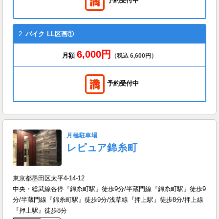
予約受付中
2
バイク
LL区画①
6,000円
月額
（税込 6,600円）
予約受付中
月極駐車場
レピュア錦糸町
東京都墨田区太平4-14-12
中央・総武線各停『錦糸町駅』徒歩9分/半蔵門線『錦糸町駅』徒歩9
分/半蔵門線『錦糸町駅』徒歩9分/浅草線『押上駅』徒歩8分/押上線
『押上駅』徒歩8分