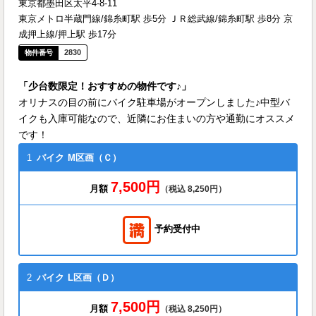
東京都墨田区太平4-8-11
東京メトロ半蔵門線/錦糸町駅 歩5分 ＪＲ総武線/錦糸町駅 歩8分 京
成押上線/押上駅 歩17分
2830
「少台数限定！おすすめの物件です♪」
オリナスの目の前にバイク駐車場がオープンしました♪中型バ
イクも入庫可能なので、近隣にお住まいの方や通勤にオススメ
です！
1
バイク
M区画（Ｃ）
7,500円
月額
（税込 8,250円）
予約受付中
2
バイク
L区画（Ｄ）
7,500円
月額
（税込 8,250円）