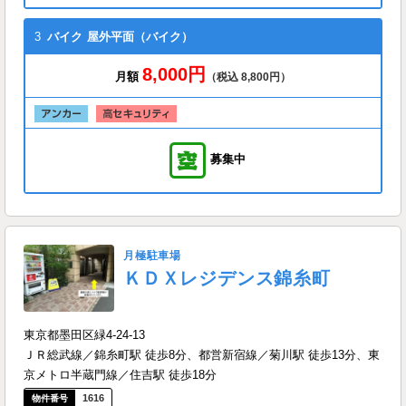
3
バイク
屋外平面（バイク）
8,000円
月額
（税込 8,800円）
募集中
月極駐車場
ＫＤＸレジデンス錦糸町
東京都墨田区緑4-24-13
ＪＲ総武線／錦糸町駅 徒歩8分、都営新宿線／菊川駅 徒歩13分、東
京メトロ半蔵門線／住吉駅 徒歩18分
1616