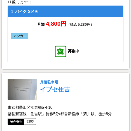
り致します！
1
バイク
S区画
4,800円
月額
（税込 5,280円）
募集中
月極駐車場
イプセ住吉
東京都墨田区江東橋5-4-10
都営新宿線「住吉駅」徒歩5分/都営新宿線「菊川駅」徒歩8分
5193