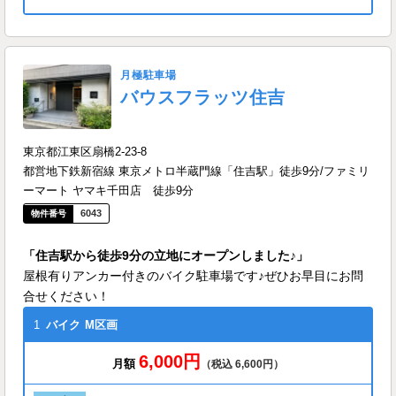
月極駐車場
バウスフラッツ住吉
東京都江東区扇橋2-23-8
都営地下鉄新宿線 東京メトロ半蔵門線「住吉駅」徒歩9分/ファミリ
ーマート ヤマキ千田店 徒歩9分
6043
「住吉駅から徒歩9分の立地にオープンしました♪」
屋根有りアンカー付きのバイク駐車場です♪ぜひお早目にお問
合せください！
1
バイク
M区画
6,000円
月額
（税込 6,600円）