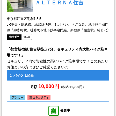
ＡＬＴＥＲＮＡ住吉
東京都江東区毛利1-5-5
JR中央・総武線、総武線快速、しおさい、さざなみ、地下鉄半蔵門
線『錦糸町駅』徒歩9分/地下鉄半蔵門線、新宿線『住吉駅』徒歩7分
6698
「都営新宿線/住吉駅徒歩7分、セキュリティ内大型バイク駐車
場です！」
セキュリティ内で防犯性の高いバイク駐車場です！このあたり
お住まいの方はぜひご確認ください☆
1
バイク
L区画
10,000円
月額
（税込 11,000円）
募集中