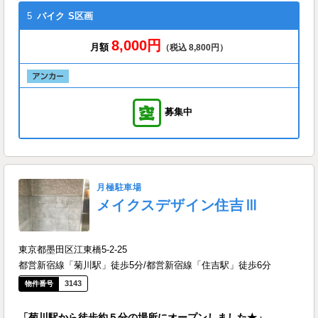
5
バイク
S区画
8,000円
月額
（税込 8,800円）
募集中
月極駐車場
メイクスデザイン住吉Ⅲ
東京都墨田区江東橋5-2-25
都営新宿線「菊川駅」徒歩5分/都営新宿線「住吉駅」徒歩6分
3143
「菊川駅から徒歩約５分の場所にオープンしました★」