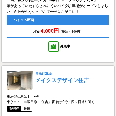
扉があっていたずらされにくいバイク駐車場がオープンしまし
た！台数が少ないのでお問合せはお早目に！
1
バイク
S区画
4,000円
月額
（税込 4,400円）
募集中
月極駐車場
メイクスデザイン住吉
東京都江東区千田7-18
東京メトロ半蔵門線 「住吉」駅 徒歩9分／四ツ目通リ近く
2628