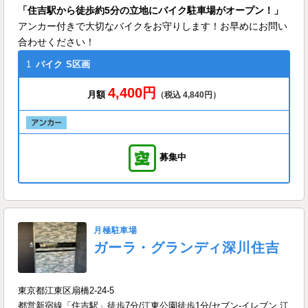
「住吉駅から徒歩約5分の立地にバイク駐車場がオープン！」
アンカー付きで大切なバイクをお守りします！お早めにお問い
合わせください！
1
バイク
S区画
4,400円
月額
（税込 4,840円）
募集中
月極駐車場
ガーラ・グランディ深川住吉
東京都江東区扇橋2-24-5
都営新宿線「住吉駅」徒歩7分/江東公園徒歩1分/セブン-イレブン 江