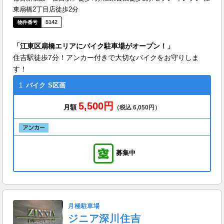
東扇橋2丁目店徒歩2分
5142
「江東区扇橋エリアにバイク駐車場がオープン！」
住吉駅徒歩7分！アンカー付きで大切なバイクをお守りしま
す！
1
バイク
S区画
5,500円
月額
（税込 6,050円）
募集中
月極駐車場
ジニア深川住吉