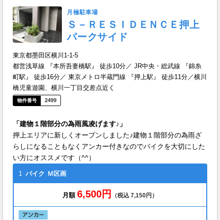
月極駐車場
Ｓ－ＲＥＳＩＤＥＮＣＥ押上
パークサイド
東京都墨田区横川1-1-5
都営浅草線 『本所吾妻橋駅』 徒歩10分／ JR中央・総武線 『錦糸
町駅』 徒歩16分／ 東京メトロ半蔵門線 『押上駅』 徒歩11分／横川
橋児童遊園、横川一丁目交差点近く
2499
「建物１階部分の為雨風凌げます♪」
押上エリアに新しくオープンしました♪建物１階部分の為雨ざ
らしになることもなくアンカー付きなのでバイクを大切にした
い方にオススメです（^^）
1
バイク
Ｍ区画
6,500円
月額
（税込 7,150円）