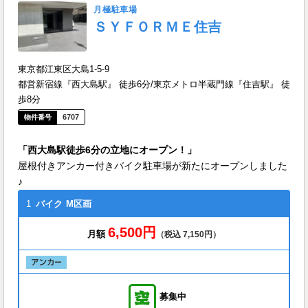
月極駐車場
ＳＹＦＯＲＭＥ住吉
東京都江東区大島1-5-9
都営新宿線『西大島駅』 徒歩6分/東京メトロ半蔵門線『住吉駅』 徒
歩8分
6707
「西大島駅徒歩6分の立地にオープン！」
屋根付きアンカー付きバイク駐車場が新たにオープンしました
♪
1
バイク
M区画
6,500円
月額
（税込 7,150円）
募集中