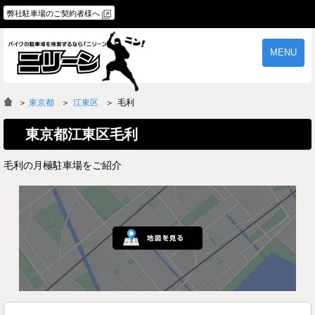
弊社駐車場のご契約者様へ
MENU
物件一覧
ご契約の流れ
＞
東京都
江東区
毛利
よくあるご質問
駐車場オーナー様へ
東京都江東区毛利
毛利の月極駐車場をご紹介