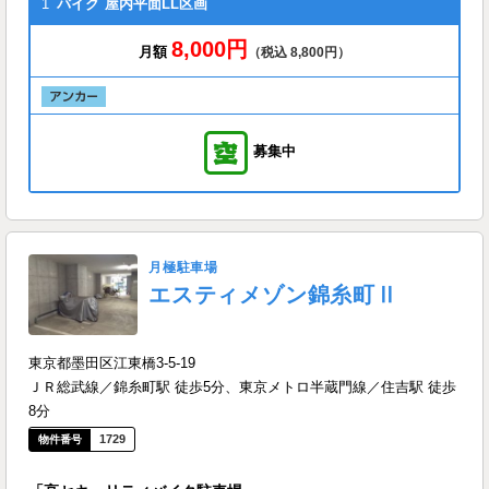
1
バイク
屋内平面LL区画
8,000円
月額
（税込 8,800円）
募集中
月極駐車場
エスティメゾン錦糸町Ⅱ
東京都墨田区江東橋3-5-19
ＪＲ総武線／錦糸町駅 徒歩5分、東京メトロ半蔵門線／住吉駅 徒歩
8分
1729