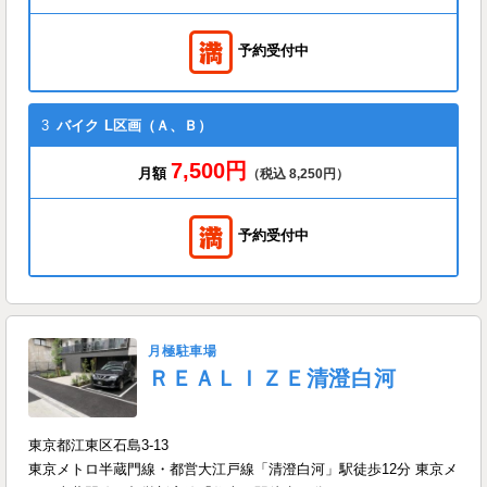
予約受付中
3
バイク
L区画（Ａ、Ｂ）
7,500円
月額
（税込 8,250円）
予約受付中
月極駐車場
ＲＥＡＬＩＺＥ清澄白河
東京都江東区石島3-13
東京メトロ半蔵門線・都営大江戸線「清澄白河」駅徒歩12分 東京メ