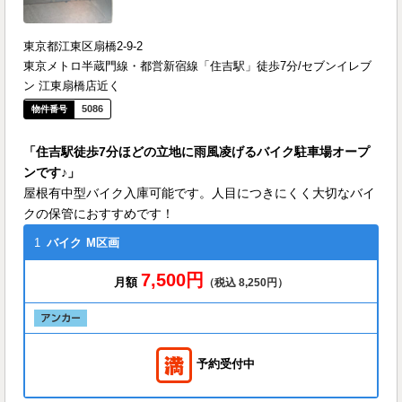
東京都江東区扇橋2-9-2
東京メトロ半蔵門線・都営新宿線「住吉駅」徒歩7分/セブンイレブ
ン 江東扇橋店近く
5086
「住吉駅徒歩7分ほどの立地に雨風凌げるバイク駐車場オープ
ンです♪」
屋根有中型バイク入庫可能です。人目につきにくく大切なバイ
クの保管におすすめです！
1
バイク
M区画
7,500円
月額
（税込 8,250円）
予約受付中