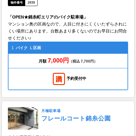
2939
「OPEN★錦糸町エリアのバイク駐車場」
マンション奥の区画なので、人目に付きにくくいたずらされに
くい場所にあります。台数あまり多くないのでお早目にお問合
せください♪
1
バイク
Ｌ区画
7,000円
月額
（税込 7,700円）
予約受付中
月極駐車場
フレールコート錦糸公園