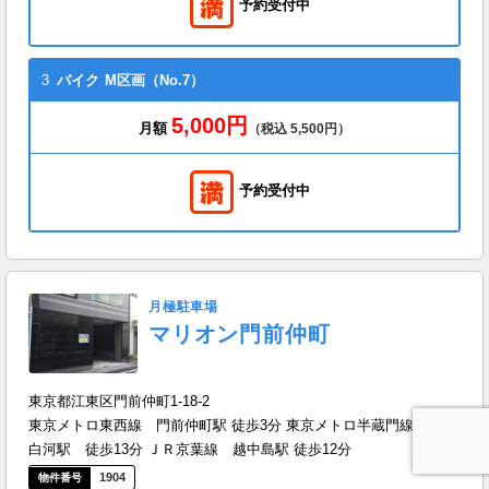
予約受付中
3
バイク
M区画（No.7）
5,000円
月額
（税込 5,500円）
予約受付中
月極駐車場
マリオン門前仲町
東京都江東区門前仲町1-18-2
東京メトロ東西線 門前仲町駅 徒歩3分 東京メトロ半蔵門線 清澄
白河駅 徒歩13分 ＪＲ京葉線 越中島駅 徒歩12分
1904