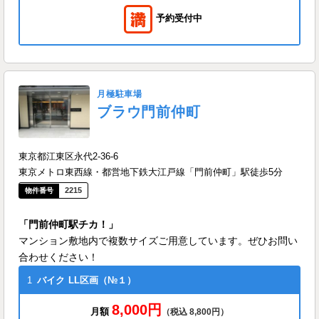
予約受付中
月極駐車場
ブラウ門前仲町
東京都江東区永代2-36-6
東京メトロ東西線・都営地下鉄大江戸線「門前仲町」駅徒歩5分
2215
「門前仲町駅チカ！」
マンション敷地内で複数サイズご用意しています。ぜひお問い
合わせください！
1
バイク
LL区画（№１）
8,000円
月額
（税込 8,800円）