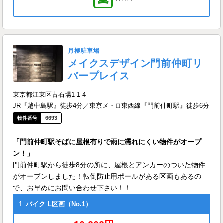
月極駐車場
メイクスデザイン門前仲町リ
バープレイス
東京都江東区古石場1-1-4
JR『越中島駅』徒歩4分／東京メトロ東西線『門前仲町駅』徒歩6分
6693
「門前仲町駅そばに屋根有りで雨に濡れにくい物件がオープ
ン！」
門前仲町駅から徒歩8分の所に、屋根とアンカーのついた物件
がオープンしました！転倒防止用ポールがある区画もあるの
で、お早めにお問い合わせ下さい！！
1
バイク
L区画（No.1）