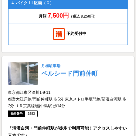
4
バイク
LL区画（Ｃ）
7,500円
月額
（税込 8,250円）
予約受付中
月極駐車場
ベルシード門前仲町
東京都江東区深川1-9-11
都営大江戸線/門前仲町駅 歩6分 東京メトロ半蔵門線/清澄白河駅 歩
7分 ＪＲ京葉線/越中島駅 歩14分
2883
「清澄白河・門前仲町駅が徒歩で利用可能！アクセスしやすい
立地です」