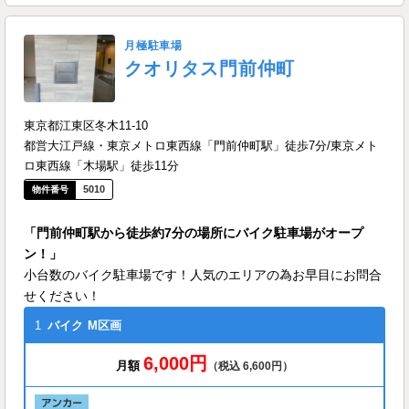
月極駐車場
クオリタス門前仲町
東京都江東区冬木11-10
都営大江戸線・東京メトロ東西線「門前仲町駅」徒歩7分/東京メト
ロ東西線「木場駅」徒歩11分
5010
「門前仲町駅から徒歩約7分の場所にバイク駐車場がオープ
ン！」
小台数のバイク駐車場です！人気のエリアの為お早目にお問合
せください！
1
バイク
M区画
6,000円
月額
（税込 6,600円）