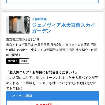
月極駐車場
ジェノヴィア水天宮前スカイ
ガーデン
東京都江東区佐賀1-14-8
東京メトロ半蔵門線 水天宮前駅 徒歩9分／ 東京メトロ東西線 門前
仲町駅 徒歩9分／ 東京メトロ半蔵門線 清澄白河駅 徒歩13分／佐賀
町公園近く
2763
「超人気エリア！お早目にお問合せください！」
この人気のエリアに新しくオープンしました★大型バイクが停
められる上に屋根もアンカーも付いています♪少台数限定なの
でお早目に！
1
バイク
LL区画