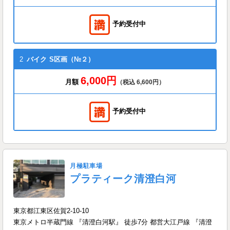
予約受付中
2
バイク
S区画（№２）
6,000円
月額
（税込 6,600円）
予約受付中
月極駐車場
プラティーク清澄白河
東京都江東区佐賀2-10-10
東京メトロ半蔵門線 『清澄白河駅』 徒歩7分 都営大江戸線 『清澄