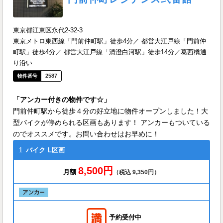
東京都江東区永代2-32-3
東京メトロ東西線「門前仲町駅」徒歩4分／ 都営大江戸線「門前仲
町駅」徒歩4分／ 都営大江戸線「清澄白河駅」徒歩14分／葛西橋通
り沿い
2587
「アンカー付きの物件です☆」
門前仲町駅から徒歩４分の好立地に物件オープンしました！大
型バイクが停められる区画もあります！ アンカーもついている
のでオススメです。お問い合わせはお早めに！
1
バイク
L区画
8,500円
月額
（税込 9,350円）
予約受付中