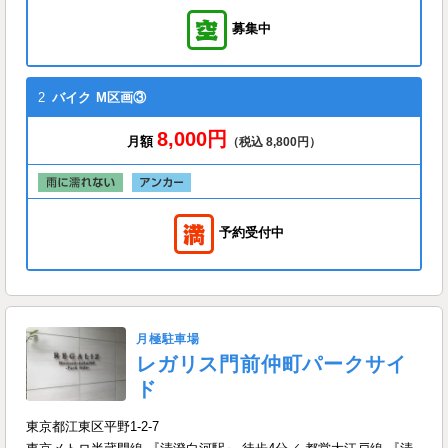
募集中
2
バイク
M区画③
8,000円
月額
（税込 8,800円）
予約受付中
月極駐車場
レガリス門前仲町パークサイ
ド
東京都江東区平野1-2-7