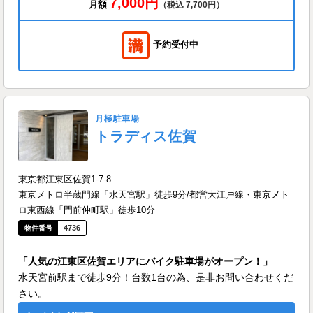
7,000円
月額
（税込 7,700円）
予約受付中
月極駐車場
トラディス佐賀
東京都江東区佐賀1-7-8
東京メトロ半蔵門線「水天宮駅」徒歩9分/都営大江戸線・東京メト
ロ東西線「門前仲町駅」徒歩10分
4736
「人気の江東区佐賀エリアにバイク駐車場がオープン！」
水天宮前駅まで徒歩9分！台数1台の為、是非お問い合わせくだ
さい。