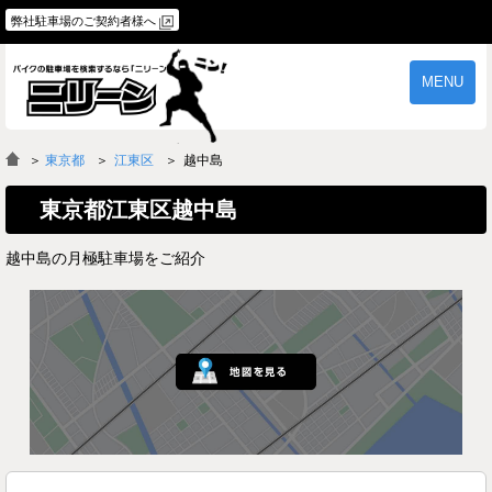
弊社駐車場のご契約者様へ
MENU
物件一覧
ご契約の流れ
＞
東京都
江東区
越中島
よくあるご質問
駐車場オーナー様へ
東京都江東区越中島
越中島の月極駐車場をご紹介