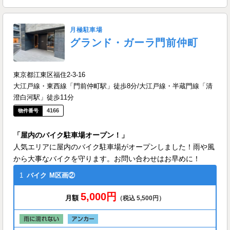
月極駐車場
グランド・ガーラ門前仲町
東京都江東区福住2-3-16
大江戸線・東西線「門前仲町駅」徒歩8分/大江戸線・半蔵門線「清
澄白河駅」徒歩11分
4166
「屋内のバイク駐車場オープン！」
人気エリアに屋内のバイク駐車場がオープンしました！雨や風
から大事なバイクを守ります。お問い合わせはお早めに！
1
バイク
M区画②
5,000円
月額
（税込 5,500円）