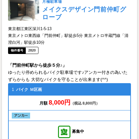
月極駐車場
メイクスデザイン門前仲町グ
ローブ
東京都江東区深川1-5-13
東京メトロ東西線「門前仲町」駅徒歩5分 東京メトロ半蔵門線「清
澄白河」駅徒歩10分
2820
「門前仲町駅から徒歩５分♪」
ゆったり停められるバイク駐車場です♪アンカー付きの為いた
ずらからも 大切なバイクを守ることが出来ます(^^)
1
バイク
Ｍ区画
8,000円
月額
（税込 8,800円）
募集中