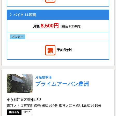
2
バイク
LL区画
8,500円
月額
（税込 9,350円）
予約受付中
月極駐車場
プライムアーバン豊洲
東京都江東区豊洲4-8-8
東京メトロ有楽町線/豊洲駅 歩4分 都営大江戸線/月島駅 歩19分
2237