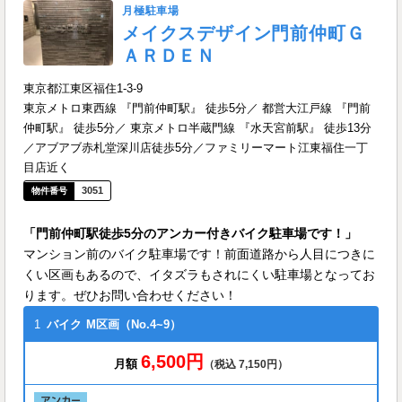
月極駐車場
メイクスデザイン門前仲町Ｇ
ＡＲＤＥＮ
東京都江東区福住1-3-9
東京メトロ東西線 『門前仲町駅』 徒歩5分／ 都営大江戸線 『門前
仲町駅』 徒歩5分／ 東京メトロ半蔵門線 『水天宮前駅』 徒歩13分
／アブアブ赤札堂深川店徒歩5分／ファミリーマート江東福住一丁
目店近く
3051
「門前仲町駅徒歩5分のアンカー付きバイク駐車場です！」
マンション前のバイク駐車場です！前面道路から人目につきに
くい区画もあるので、イタズラもされにくい駐車場となってお
ります。ぜひお問い合わせください！
1
バイク
M区画（No.4~9）
6,500円
月額
（税込 7,150円）