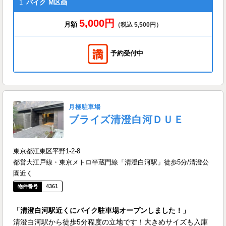
1
バイク
M区画
5,000円
月額
（税込 5,500円）
予約受付中
月極駐車場
ブライズ清澄白河ＤＵＥ
東京都江東区平野1-2-8
都営大江戸線・東京メトロ半蔵門線「清澄白河駅」徒歩5分/清澄公
園近く
4361
「清澄白河駅近くにバイク駐車場オープンしました！」
清澄白河駅から徒歩5分程度の立地です！大きめサイズも入庫