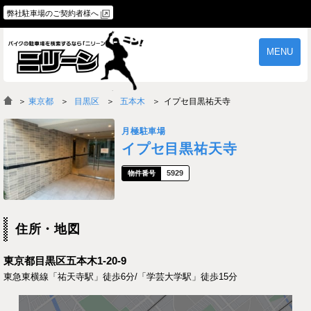
弊社駐車場のご契約者様へ
MENU
物件一覧
ご契約の流れ
＞
東京都
目黒区
五本木
イプセ目黒祐天寺
よくあるご質問
駐車場オーナー様へ
月極駐車場
イプセ目黒祐天寺
5929
住所・地図
東京都目黒区五本木1-20-9
東急東横線「祐天寺駅」徒歩6分/「学芸大学駅」徒歩15分