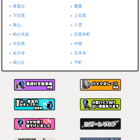
青葉台
鷹番
下目黒
上目黒
東山
八雲
柿の木坂
目黒本町
中目黒
中根
祐天寺
五本木
緑が丘
平町