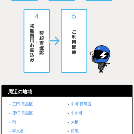
周辺の地域
三田-目黒区
中町-目黒区
原町-目黒区
中央町
南
大橋
碑文谷
目黒