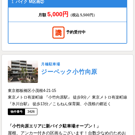
1
バイク
M区画②
5,000円
月額
（税込 5,500円）
予約受付中
月極駐車場
ジーベック小竹向原
東京都板橋区小茂根4-21-15
東京メトロ有楽町線 『小竹向原駅』 徒歩9分／ 東京メトロ有楽町線
『氷川台駅』 徒歩13分／こもねん保育園、小茂根の郷近く
3426
「小竹向原エリアに新バイク駐車場オープン！」
屋根、アンカー付きの区画もございます！台数少なめのためお