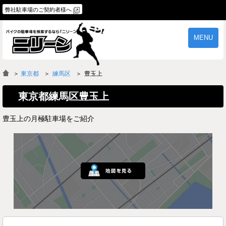
弊社駐車場のご契約者様へ
MENU
物件一覧
ご契約の流れ
＞
東京都
練馬区
豊玉上
よくあるご質問
駐車場オーナー様へ
東京都練馬区豊玉上
豊玉上の月極駐車場をご紹介