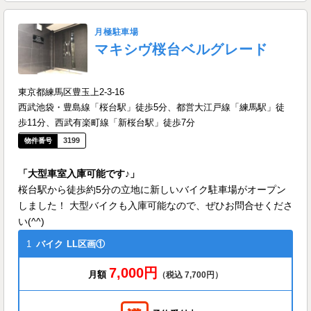
月極駐車場
マキシヴ桜台ベルグレード
東京都練馬区豊玉上2-3-16
西武池袋・豊島線「桜台駅」徒歩5分、都営大江戸線「練馬駅」徒
歩11分、西武有楽町線「新桜台駅」徒歩7分
3199
「大型車室入庫可能です♪」
桜台駅から徒歩約5分の立地に新しいバイク駐車場がオープン
しました！ 大型バイクも入庫可能なので、ぜひお問合せくださ
い(^^)
1
バイク
LL区画①
7,000円
月額
（税込 7,700円）