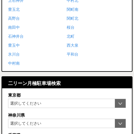
上石神井
中村北
豊玉北
関町南
高野台
関町北
南田中
桜台
石神井台
北町
豊玉中
西大泉
氷川台
平和台
中村南
二リーン月極駐車場検索
東京都
神奈川県