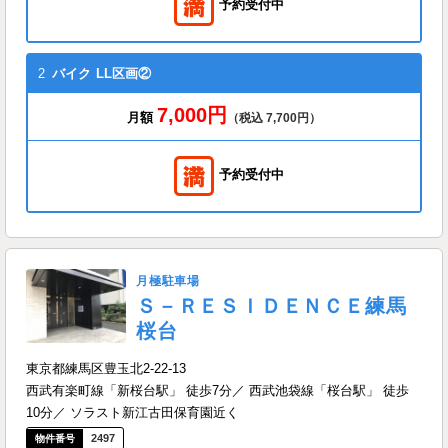
予約受付中
2
バイク
LL区画②
7,000円
月額
（税込 7,700円）
予約受付中
月極駐車場
Ｓ－ＲＥＳＩＤＥＮＣＥ練馬
桜台
東京都練馬区豊玉北2-22-13
西武有楽町線「新桜台駅」 徒歩7分／ 西武池袋線「桜台駅」 徒歩
10分／ ソラスト新江古田保育園近く
2497