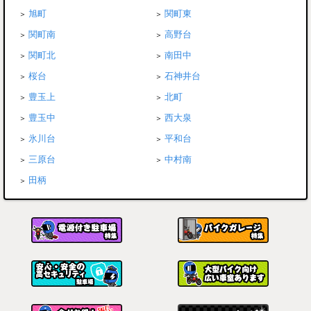
旭町
関町東
関町南
高野台
関町北
南田中
桜台
石神井台
豊玉上
北町
豊玉中
西大泉
氷川台
平和台
三原台
中村南
田柄