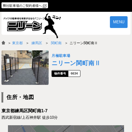
弊社駐車場のご契約者様へ
MENU
物件一覧
ご契約の流れ
＞
東京都
練馬区
関町南
ニリーン関町南Ⅱ
よくあるご質問
駐車場オーナー様へ
月極駐車場
ニリーン関町南Ⅱ
6634
住所・地図
東京都練馬区関町南1-7
西武新宿線/上石神井駅 徒歩10分