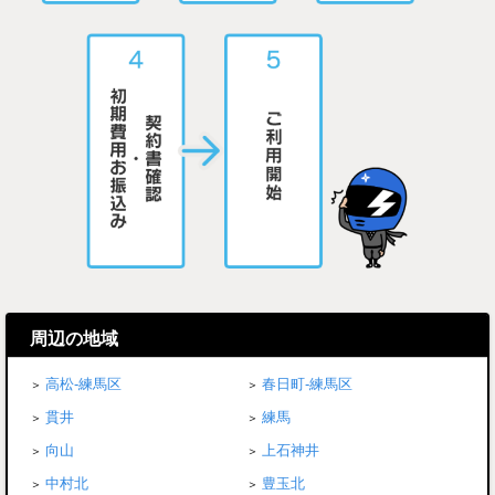
周辺の地域
高松-練馬区
春日町-練馬区
貫井
練馬
向山
上石神井
中村北
豊玉北