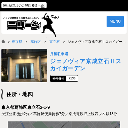
弊社駐車場のご契約者様へ
MENU
物件一覧
ご契約の流れ
＞
東京都
葛飾区
東立石
ジェノヴィア京成立石Ⅱスカイガーデン
よくあるご質問
駐車場オーナー様へ
月極駐車場
ジェノヴィア京成立石Ⅱス
カイガーデン
7136
住所・地図
東京都葛飾区東立石2-1-9
渋江公園徒歩2分／葛飾郵便局徒歩7分／京成電鉄押上線四ツ木駅13分