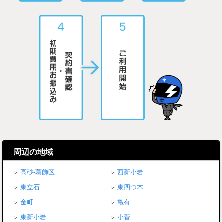
周辺の地域
高砂-葛飾区
西新小岩
東立石
東四つ木
金町
亀有
東新小岩
小菅