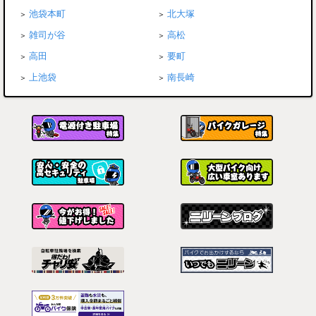
池袋本町
北大塚
雑司が谷
高松
高田
要町
上池袋
南長崎