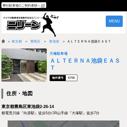
弊社駐車場のご契約者様へ
MENU
物件一覧
ご契約の流れ
＞
東京都
豊島区
東池袋
ＡＬＴＥＲＮＡ池袋ＥＡＳＴ
よくあるご質問
駐車場オーナー様へ
月極駐車場
ＡＬＴＥＲＮＡ池袋ＥＡＳ
Ｔ
6700
住所・地図
東京都豊島区東池袋2-26-14
都電荒川線『向原駅』徒歩5分/JR山手線『大塚駅』徒歩7分