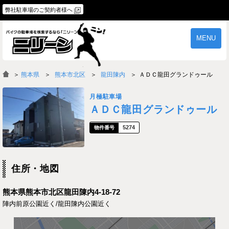
弊社駐車場のご契約者様へ
MENU
物件一覧
ご契約の流れ
＞
熊本県
熊本市北区
龍田陳内
ＡＤＣ龍田グランドゥール
よくあるご質問
駐車場オーナー様へ
月極駐車場
ＡＤＣ龍田グランドゥール
5274
住所・地図
熊本県熊本市北区龍田陳内4-18-72
陣内前原公園近く/龍田陳内公園近く