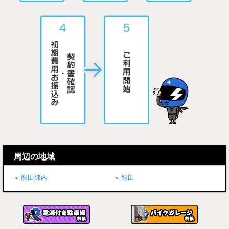
周辺の地域
龍田陳内
龍田