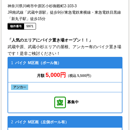
神奈川県川崎市中原区小杉御殿町2-103-3
JR南武線「武蔵中原駅」徒歩9分/東急電鉄東横線・東急電鉄目黒線
「新丸子駅」徒歩15分
5971
「人気のエリアにバイク置き場オープン！！」
武蔵中原、武蔵小杉エリアの屋根、アンカー有のバイク置き場
です！是非ご検討ください！
1
バイク
M区画（ポール無）
5,000円
月額
（税込 5,500円）
募集中
2
バイク
M区画（左側ポール有）