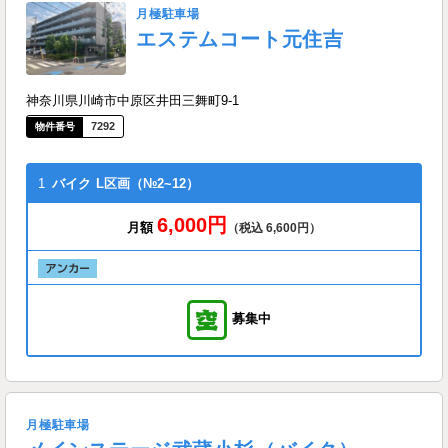
月極駐車場
エステムコート元住吉
神奈川県川崎市中原区井田三舞町9-1
7292
1
バイク
L区画（№2~12）
6,000円
月額
（税込 6,600円）
募集中
月極駐車場