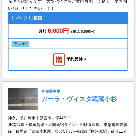
元住吉駅近くです！大型バイクもご案内可能！！是非一度お問
い合わせください！！！
1
バイク
LL区画
6,000円
月額
（税込 6,600円）
予約受付中
月極駐車場
ガーラ・ヴィスタ武蔵小杉
神奈川県川崎市中原区市ノ坪449-11
JR南武線・横須賀線・湘南新宿ライン・相鉄直通線、東急電鉄東横
線・目黒線「武蔵小杉駅」徒歩5分/JR南武線「向河原駅」徒歩11分