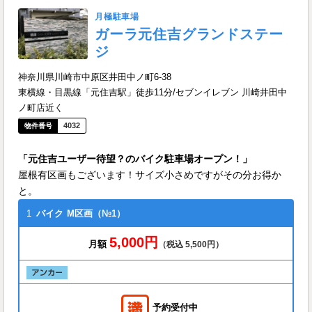
月極駐車場
ガーラ元住吉グランドステー
ジ
神奈川県川崎市中原区井田中ノ町6-38
東横線・目黒線「元住吉駅」徒歩11分/セブンイレブン 川崎井田中
ノ町店近く
4032
「元住吉ユーザー待望？のバイク駐車場オープン！」
屋根有区画もございます！サイズ小さめですがその分お得か
と。
1
バイク
M区画（№1）
5,000円
月額
（税込 5,500円）
予約受付中