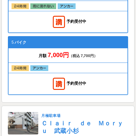
予約受付中
5
バイク
7,000円
月額
（税込 7,700円）
予約受付中
月極駐車場
Ｃｌａｉｒ ｄｅ Ｍｏｒｙ
ｕ 武蔵小杉