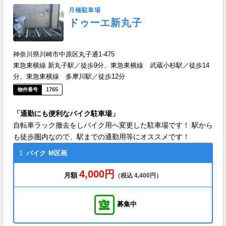
月極駐車場
ドゥーエ新丸子
神奈川県川崎市中原区丸子通1-475
東急東横線 新丸子駅／徒歩9分、東急東横線 武蔵小杉駅／徒歩14
分、東急東横線 多摩川駅／徒歩12分
1765
「通勤にも便利なバイク駐車場」
自転車ラック撤去をしバイク用へ変更した駐車場です！ 駅から
も徒歩圏内なので、駅までの通勤用等にオススメです！
1
バイク
M区画
4,000円
月額
（税込 4,400円）
募集中