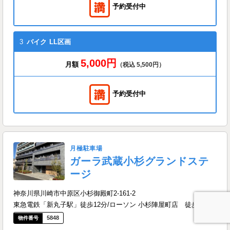
予約受付中
3
バイク
LL区画
5,000円
月額
（税込 5,500円）
予約受付中
月極駐車場
ガーラ武蔵小杉グランドステ
ージ
神奈川県川崎市中原区小杉御殿町2-161-2
東急電鉄「新丸子駅」徒歩12分/ローソン 小杉陣屋町店 徒歩6分
5848