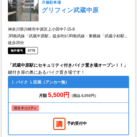
月極駐車場
グリフィン武蔵中原
神奈川県川崎市中原区上小田中7-15-9
JR南武線「武蔵中原駅」徒歩8分/JR南武線・東横線「武蔵小杉駅」
徒歩20分
6778
「武蔵中原駅にセキュリティ付きバイク置き場オープン！！」
鍵付き扉の奥にあるバイク置き場です！
1
バイク
Ｌ区画（アンカー無）
5,500円
月額
（税込 6,050円）
予約受付中