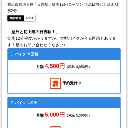
横浜市営地下鉄「日吉駅」徒歩12分/ローソン 港北日吉七丁目店 徒
歩2分
5903
「意外と初上陸の日吉駅！」
徒歩12分程度かかりますが、大型バイクが入る区画もありま
す！是非お問い合わせください♪
1
バイク
M区画
4,500円
月額
（税込 4,950円）
予約受付中
2
バイク
L区画
5,000円
月額
（税込 5,500円）