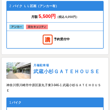
2
バイク
ＬＬ区画（アンカー有）
5,500円
月額
（税込 6,050円）
予約受付中
月極駐車場
武蔵小杉ＧＡＴＥＨＯＵＳＥ
神奈川県川崎市中原区新丸子東3-946-1 武蔵小杉ＧＡＴＥＨＯＵＳ
Ｅ
1
バイク