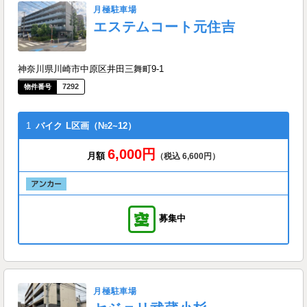
月極駐車場
エステムコート元住吉
神奈川県川崎市中原区井田三舞町9-1
7292
1
バイク
L区画（№2~12）
6,000円
月額
（税込 6,600円）
募集中
月極駐車場