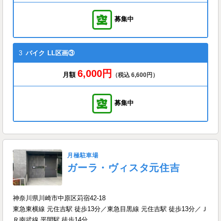
募集中
3
バイク
LL区画③
6,000円
月額
（税込 6,600円）
募集中
月極駐車場
ガーラ・ヴィスタ元住吉
神奈川県川崎市中原区苅宿42-18
東急東横線 元住吉駅 徒歩13分／東急目黒線 元住吉駅 徒歩13分／Ｊ
Ｒ南武線 平間駅 徒歩14分