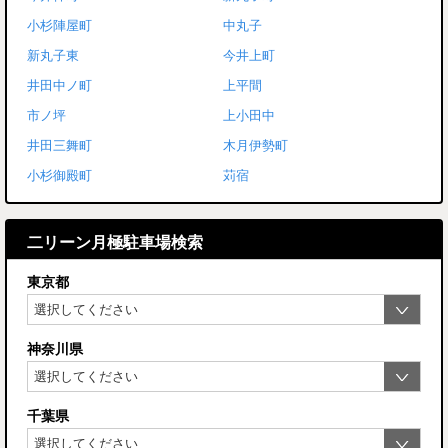
小杉陣屋町
中丸子
新丸子東
今井上町
井田中ノ町
上平間
市ノ坪
上小田中
井田三舞町
木月伊勢町
小杉御殿町
苅宿
二リーン月極駐車場検索
東京都
神奈川県
千葉県