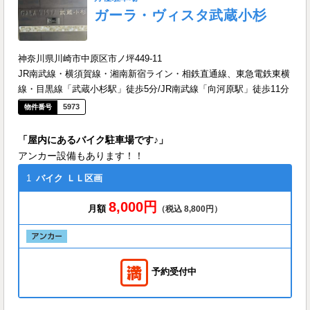
ガーラ・ヴィスタ武蔵小杉
神奈川県川崎市中原区市ノ坪449-11
JR南武線・横須賀線・湘南新宿ライン・相鉄直通線、東急電鉄東横
線・目黒線「武蔵小杉駅」徒歩5分/JR南武線「向河原駅」徒歩11分
5973
「屋内にあるバイク駐車場です♪」
アンカー設備もあります！！
1
バイク
ＬＬ区画
8,000円
月額
（税込 8,800円）
予約受付中