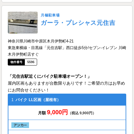
月極駐車場
ガーラ・プレシャス元住吉
神奈川県川崎市中原区木月伊勢町4-21
東急東横線・目黒線「元住吉駅」西口徒歩5分/セブン-イレブン 川崎
木月伊勢町店すぐ
5596
「元住吉駅近くにバイク駐車場オープン！」
屋内区画もありますが台数限りありです！ご希望の方はお早め
にお問合せください！
1
バイク
LL区画（屋根有）
9,000円
月額
（税込 9,900円）