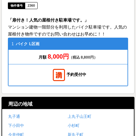
2360
「扉付き！人気の屋根付き駐車場です。」
マンション建物一階部分を利用したバイク駐車場です。人気の
屋根付き物件ですのでお問い合わせはお早めに！！
1
バイク
L区画
8,000円
月額
（税込 8,800円）
予約受付中
周辺の地域
丸子通
上丸子山王町
下小田中
小杉町
今井仲町
新丸子町