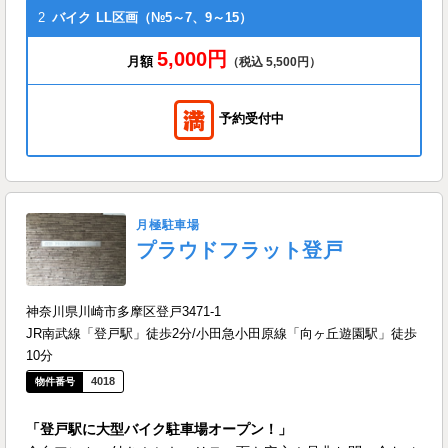
2
バイク
LL区画（№5～7、9～15）
5,000円
月額
（税込 5,500円）
予約受付中
月極駐車場
プラウドフラット登戸
神奈川県川崎市多摩区登戸3471-1
JR南武線「登戸駅」徒歩2分/小田急小田原線「向ヶ丘遊園駅」徒歩
10分
4018
「登戸駅に大型バイク駐車場オープン！」