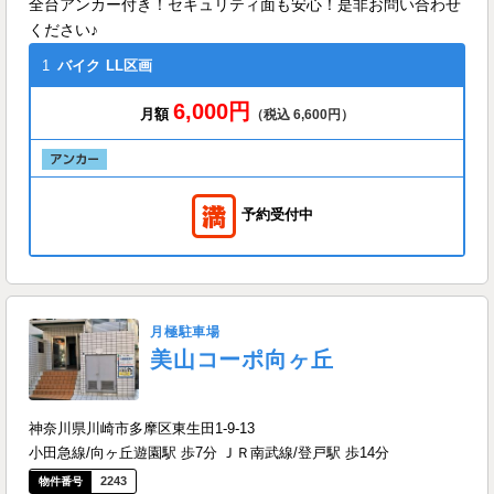
全台アンカー付き！セキュリティ面も安心！是非お問い合わせ
ください♪
1
バイク
LL区画
6,000円
月額
（税込 6,600円）
予約受付中
月極駐車場
美山コーポ向ヶ丘
神奈川県川崎市多摩区東生田1-9-13
小田急線/向ヶ丘遊園駅 歩7分 ＪＲ南武線/登戸駅 歩14分
2243