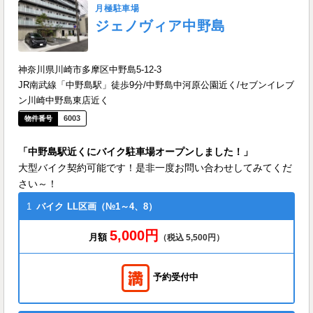
月極駐車場
ジェノヴィア中野島
神奈川県川崎市多摩区中野島5-12-3
JR南武線「中野島駅」徒歩9分/中野島中河原公園近く/セブンイレブ
ン川崎中野島東店近く
6003
「中野島駅近くにバイク駐車場オープンしました！」
大型バイク契約可能です！是非一度お問い合わせしてみてくだ
さい～！
1
バイク
LL区画（№1～4、8）
5,000円
月額
（税込 5,500円）
予約受付中