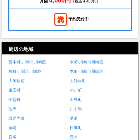
4,000円
月額
（税込 4,400円）
予約受付中
周辺の地域
宮本町-川崎市川崎区
南町-川崎市川崎区
榎町-川崎市川崎区
本町-川崎市川崎区
大師駅前
大師本町
東田町
小川町
伊勢町
田島町
池田
川中島
堀之内町
港町
藤崎
日進町
貝塚
元木