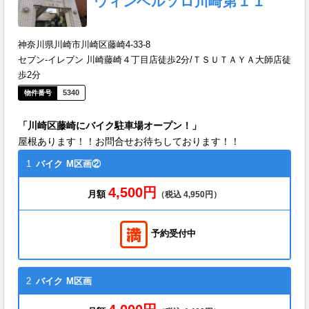
ウィンベルソロ川崎第１１
神奈川県川崎市川崎区藤崎4-33-8
セブン-イレブン 川崎藤崎４丁目店徒歩2分/ＴＳＵＴＡＹＡ大師店徒
歩2分
5340
「川崎区藤崎にバイク駐車場オープン！」
屋根あります！！お問合せお待ちしております！！
1
バイク
M区画②
4,500円
月額
（税込 4,950円）
予約受付中
2
バイク
M区画