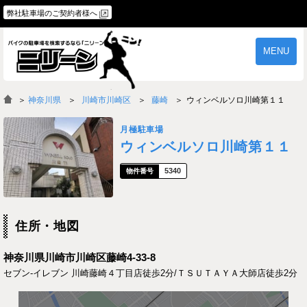
弊社駐車場のご契約者様へ
MENU
物件一覧
ご契約の流れ
＞
神奈川県
川崎市川崎区
藤崎
ウィンベルソロ川崎第１１
よくあるご質問
駐車場オーナー様へ
月極駐車場
ウィンベルソロ川崎第１１
5340
住所・地図
神奈川県川崎市川崎区藤崎4-33-8
セブン-イレブン 川崎藤崎４丁目店徒歩2分/ＴＳＵＴＡＹＡ大師店徒歩2分