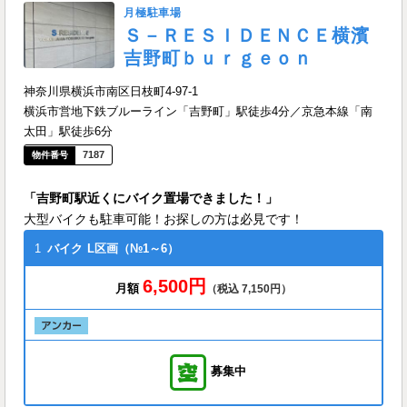
月極駐車場
Ｓ－ＲＥＳＩＤＥＮＣＥ横濱
吉野町ｂｕｒｇｅｏｎ
神奈川県横浜市南区日枝町4-97-1
横浜市営地下鉄ブルーライン「吉野町」駅徒歩4分／京急本線「南
太田」駅徒歩6分
7187
「吉野町駅近くにバイク置場できました！」
大型バイクも駐車可能！お探しの方は必見です！
1
バイク
L区画（№1～6）
6,500円
月額
（税込 7,150円）
募集中