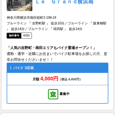
Ｌｅ Ｇｒａｎｄ横浜南
神奈川県横浜市南区睦町2-199-24
ブルーライン 『 吉野町駅 』 徒歩10分／ブルーライン 『 阪東橋駅
』 徒歩14分／ブルーライン 『 蒔田駅 』 徒歩14分
6333
「人気の吉野町・蒔田エリアもバイク置場オープン！」
通勤・通学・近隣にお住まいでバイク駐車場をお探しの方、是
非お問合せくださいませ！！
1
バイク
S区画
4,000円
月額
（税込 4,400円）
募集中