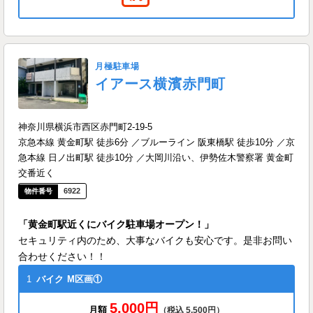
月極駐車場
イアース横濱赤門町
神奈川県横浜市西区赤門町2-19-5
京急本線 黄金町駅 徒歩6分 ／ブルーライン 阪東橋駅 徒歩10分 ／京
急本線 日ノ出町駅 徒歩10分 ／大岡川沿い、伊勢佐木警察署 黄金町
交番近く
6922
「黄金町駅近くにバイク駐車場オープン！」
セキュリティ内のため、大事なバイクも安心です。是非お問い
合わせください！！
1
バイク
M区画①
5,000円
月額
（税込 5,500円）