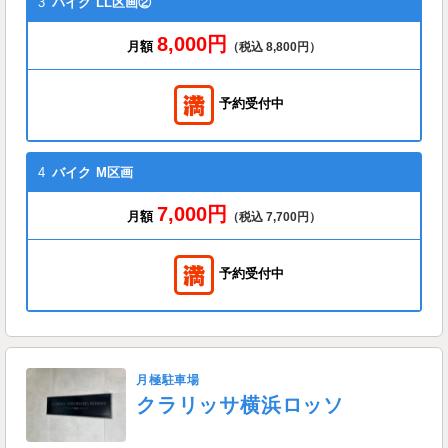
3
バイク
LL区画②
8,000円
月額
（税込 8,800円）
予約受付中
4
バイク
M区画
7,000円
月額
（税込 7,700円）
予約受付中
月極駐車場
クラリッサ横浜ロッソ