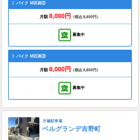
2
バイク
M区画②
8,000円
月額
（税込 8,800円）
募集中
3
バイク
M区画③
8,000円
月額
（税込 8,800円）
募集中
月極駐車場
ベルグランデ吉野町