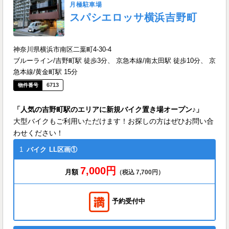
月極駐車場
スパシエロッサ横浜吉野町
神奈川県横浜市南区二葉町4-30-4
ブルーライン/吉野町駅 徒歩3分、 京急本線/南太田駅 徒歩10分、 京
急本線/黄金町駅 15分
6713
「人気の吉野町駅のエリアに新規バイク置き場オープン♪」
大型バイクもご利用いただけます！お探しの方はぜひお問い合
わせください！
1
バイク
LL区画①
7,000円
月額
（税込 7,700円）
予約受付中