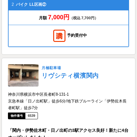
2
バイク
LL区画②
7,000円
月額
（税込 7,700円）
予約受付中
月極駐車場
リヴシティ横濱関内
神奈川県横浜市中区長者町8-131-1
京急本線「日ノ出町駅」徒歩6分/地下鉄ブルーライン「伊勢佐木長
者町駅」徒歩7分
6539
「関内・伊勢佐木町・日ノ出町の3駅アクセス良好！新たに4台