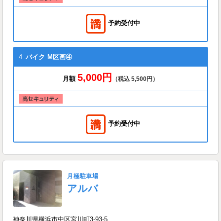
予約受付中
4
バイク
M区画④
5,000円
月額
（税込 5,500円）
予約受付中
月極駐車場
アルバ
神奈川県横浜市中区宮川町3-93-5