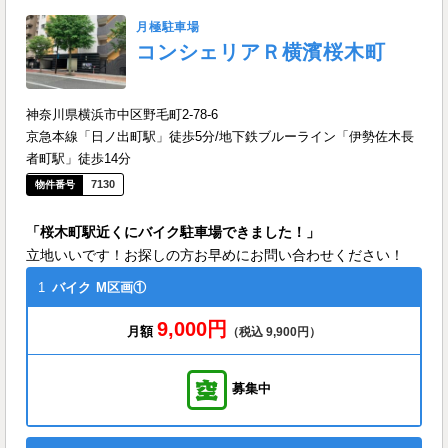
月極駐車場
コンシェリアＲ横濱桜木町
神奈川県横浜市中区野毛町2-78-6
京急本線「日ノ出町駅」徒歩5分/地下鉄ブルーライン「伊勢佐木長
者町駅」徒歩14分
7130
「桜木町駅近くにバイク駐車場できました！」
立地いいです！お探しの方お早めにお問い合わせください！
1
バイク
M区画①
9,000円
月額
（税込 9,900円）
募集中