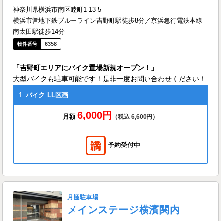
神奈川県横浜市南区睦町1-13-5
横浜市営地下鉄ブルーライン吉野町駅徒歩8分／京浜急行電鉄本線
南太田駅徒歩14分
6358
「吉野町エリアにバイク置場新規オープン！」
大型バイクも駐車可能です！是非一度お問い合わせください！
1
バイク
LL区画
6,000円
月額
（税込 6,600円）
予約受付中
月極駐車場
メインステージ横濱関内