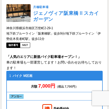
月極駐車場
ジェノヴィア阪東橋Ⅱスカイ
ガーデン
神奈川県横浜市南区万世町2-29-1
地下鉄ブルーライン「阪東橋駅」徒歩9分/地下鉄ブルーライン「伊
勢佐木長者町駅」徒歩11分
5827
「人気のエリアに新規バイク駐車場オープン！」
車の駐車場も一部運営してます！お問い合わせお待ちしており
ます！
1
バイク
M区画
7,000円
月額
（税込 7,700円）
予約受付中