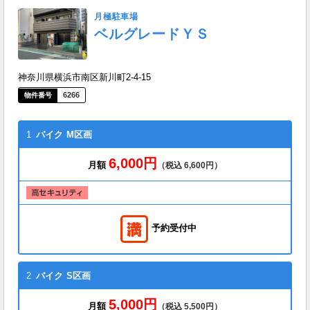
月極駐車場
ベルグレードＹＳ
神奈川県横浜市南区新川町2-4-15
6266
1
バイク
M区画
6,000円
月額
（税込 6,600円）
予約受付中
2
バイク
S区画
5,000円
月額
（税込 5,500円）