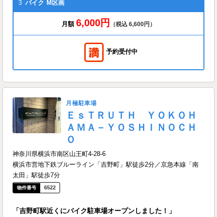
3
バイク
M区画
6,000円
月額
（税込 6,600円）
予約受付中
月極駐車場
ＥｓＴＲＵＴＨ ＹＯＫＯＨ
ＡＭＡ－ＹＯＳＨＩＮＯＣＨ
Ｏ
神奈川県横浜市南区山王町4-28-6
横浜市営地下鉄ブルーライン「吉野町」駅徒歩2分／京急本線「南
太田」駅徒歩7分
6522
「吉野町駅近くにバイク駐車場オープンしました！」