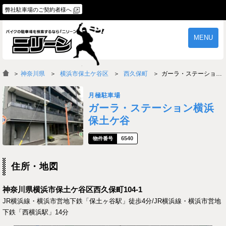
弊社駐車場のご契約者様へ
MENU
物件一覧
ご契約の流れ
＞
神奈川県
横浜市保土ケ谷区
西久保町
ガーラ・ステーション横浜保土ケ谷
よくあるご質問
駐車場オーナー様へ
月極駐車場
ガーラ・ステーション横浜
保土ケ谷
6540
住所・地図
神奈川県横浜市保土ケ谷区西久保町104-1
JR横浜線・横浜市営地下鉄「保土ヶ谷駅」徒歩4分/JR横浜線・横浜市営地
下鉄「西横浜駅」14分