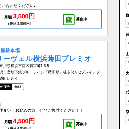
問い合わせください♪
3,500円
月額
募集中
（税込 3,850円）
月極駐車場
リーヴェル横浜蒔田プレミオ
奈川県横浜市南区若宮町1-6-5
浜市営地下鉄ブルーライン「蒔田駅」徒歩5分/セブンイレブ
通町店近く
6683
」
住まい、お勤めの方、ぜひご検討ください！！
4,500円
月額
募集中
（税込 4,950円）