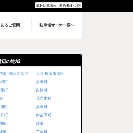
弊社駐車場のご契約者様へ
くあるご質問
駐車場オーナー様へ
周辺の地域
宮町-横浜市南区
大岡-横浜市南区
高根町
吉野町
宮元町
白妙町
通町
花之木町
新川町
真金町
浦舟町
南吉田町
日枝町
睦町
中村町
二葉町