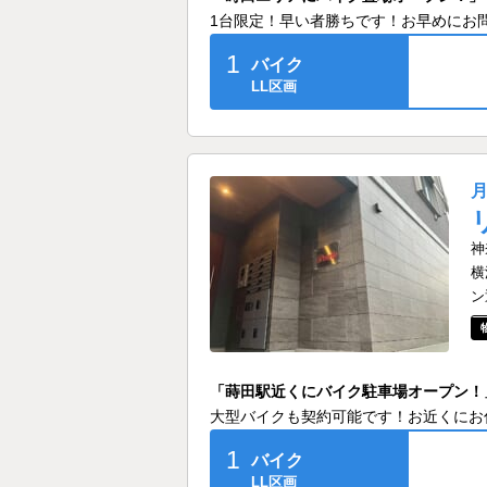
1台限定！早い者勝ちです！お早めにお
1
バイク
LL区画
神
横
ン
「蒔田駅近くにバイク駐車場オープン！
大型バイクも契約可能です！お近くにお
1
バイク
LL区画