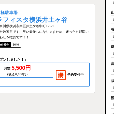
月極駐車場
ラフィスタ横浜井土ヶ谷
奈川県横浜市南区井土ケ谷中町122-1
台数運営です…早い者勝ちになりますため、迷ったら即問い
わせを推奨です！！
5646
プンしました！」
5,500円
月額
（税込 6,050円）
予約受付中