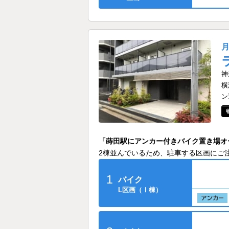
神
横
ン
「蒔田駅にアンカー付きバイク置き場オ
2棟並んでいるため、駐車する区画にご
1
バイク
L区画（Ⅰ棟）