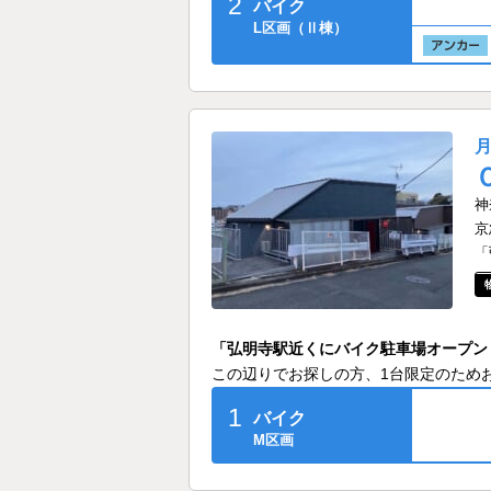
2
バイク
L区画（Ⅱ棟）
神
京
「
「弘明寺駅近くにバイク駐車場オープン
この辺りでお探しの方、1台限定のため
1
バイク
M区画