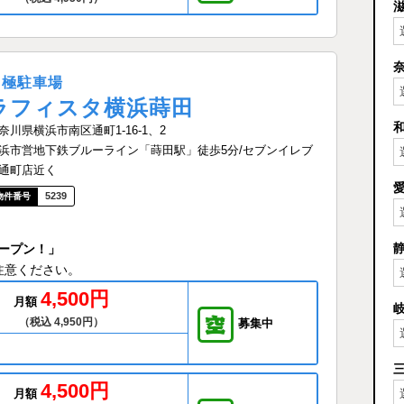
月極駐車場
ラフィスタ横浜蒔田
奈川県横浜市南区通町1-16-1、2
浜市営地下鉄ブルーライン「蒔田駅」徒歩5分/セブンイレブ
通町店近く
5239
ープン！」
注意ください。
4,500円
月額
（税込 4,950円）
募集中
4,500円
月額