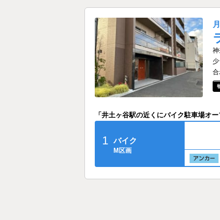
神
少
合
「井土ヶ谷駅の近くにバイク駐車場オー
1
バイク
M区画