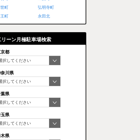
万世町
弘明寺町
山王町
永田北
二リーン月極駐車場検索
東京都
神奈川県
千葉県
埼玉県
栃木県