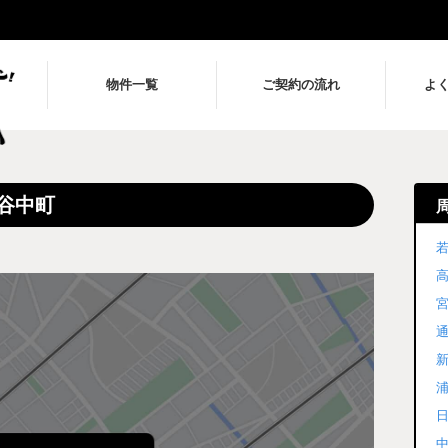
物件一覧
ご契約の流れ
よ
谷中町
若