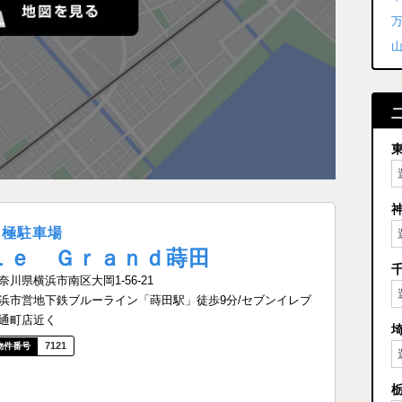
月極駐車場
Ｌｅ Ｇｒａｎｄ蒔田
奈川県横浜市南区大岡1-56-21
浜市営地下鉄ブルーライン「蒔田駅」徒歩9分/セブンイレブ
通町店近く
7121