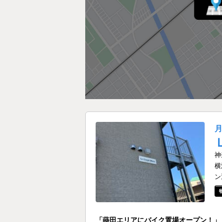
神
横
ン
「蒔田エリアにバイク置場オープン！」