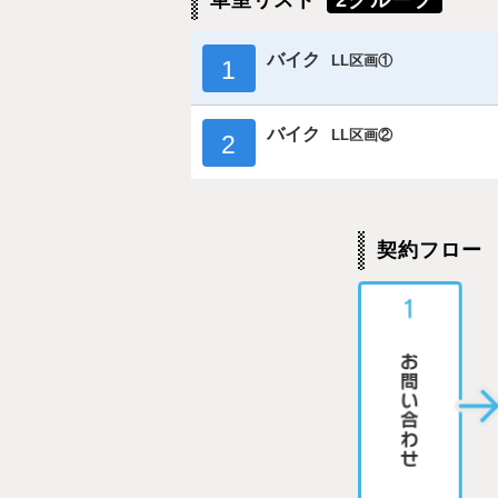
車室リスト
2グループ
バイク
LL区画①
1
バイク
LL区画②
2
契約フロー