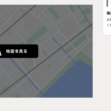
港
大
く