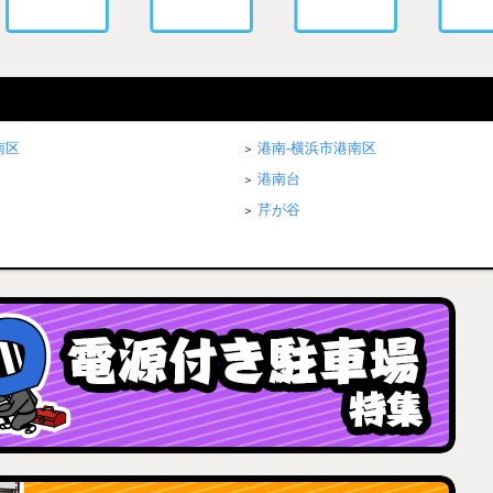
南区
港南-横浜市港南区
港南台
芹が谷