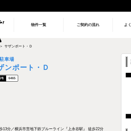
物件一覧
ご契約の流れ
よ
サザンポート・Ｄ
駐車場
ザンポート・Ｄ
6465
13分／横浜市営地下鉄ブルーライン『上永谷駅』 徒歩22分