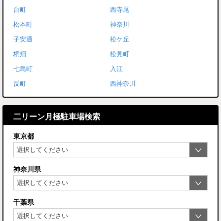
台町
西寺尾
松本町
神奈川
子安通
松ケ丘
桐畑
松見町
七島町
入江
反町
西神奈川
二リーン月極駐車場検索
東京都
神奈川県
千葉県