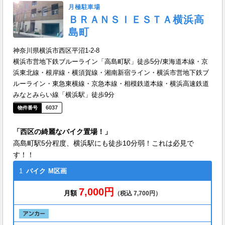
月極駐車場
ＢＲＡＮＳＩＥＳＴＡ横浜高
島町
神奈川県横浜市西区平沼1-2-8
横浜市営地下鉄ブルーライン「高島町駅」徒歩5分/東海道本線・京
浜東北線・根岸線・横須賀線・湘南新宿ライン・横浜市営地下鉄ブ
ルーライン・東急東横線・京急本線・相模鉄道本線・横浜高速鉄道
みなとみらい線「横浜駅」徒歩9分
6037
「西区の綺麗なバイク置場！」
高島町駅5分程度、横浜駅にも徒歩10分弱！これは必見で
す！！
1
バイク
M区画
7,000円
月額
（税込 7,700円）