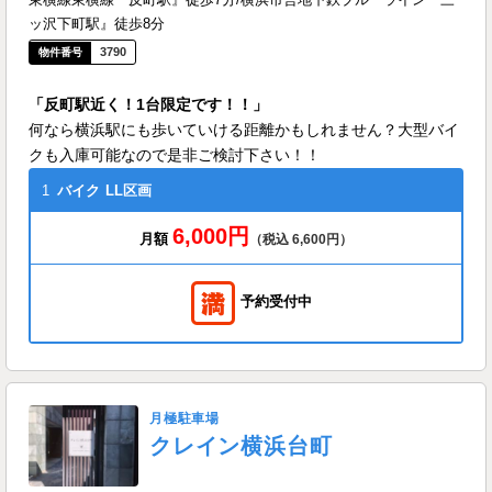
ッ沢下町駅』徒歩8分
3790
「反町駅近く！1台限定です！！」
何なら横浜駅にも歩いていける距離かもしれません？大型バイ
クも入庫可能なので是非ご検討下さい！！
1
バイク
LL区画
6,000円
月額
（税込 6,600円）
予約受付中
月極駐車場
クレイン横浜台町