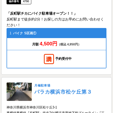
4790
「反町駅チカにバイク駐車場オープン！！」
反町駅まで徒歩約2分！お探しの方はお早めにお問い合わせく
ださい！
1
バイク
S区画①
4,500円
月額
（税込 4,950円）
予約受付中
月極駐車場
パラカ横浜市松ケ丘第３
神奈川県横浜市神奈川区松ケ丘3-1
東横線東横線『反町駅』徒歩7分/横浜市営地下鉄ブルーライン『三