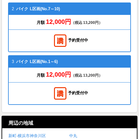
2
バイク
L区画(No.7～10)
12,000円
月額
（税込 13,200円）
予約受付中
3
バイク
L区画(No.1～6)
12,000円
月額
（税込 13,200円）
予約受付中
周辺の地域
新町-横浜市神奈川区
中丸