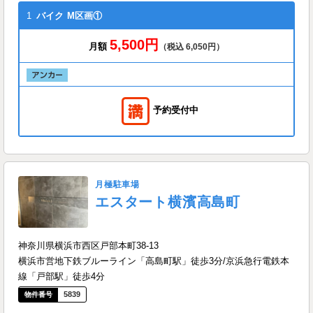
1
バイク
M区画①
5,500円
月額
（税込 6,050円）
予約受付中
月極駐車場
エスタート横濱高島町
神奈川県横浜市西区戸部本町38-13
横浜市営地下鉄ブルーライン「高島町駅」徒歩3分/京浜急行電鉄本
線「戸部駅」徒歩4分
5839