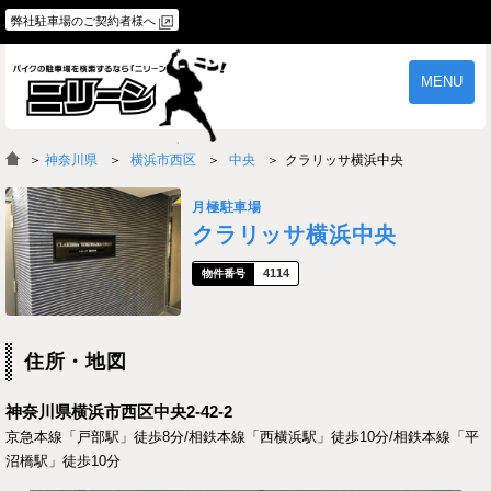
弊社駐車場のご契約者様へ
MENU
物件一覧
ご契約の流れ
＞
神奈川県
横浜市西区
中央
クラリッサ横浜中央
よくあるご質問
駐車場オーナー様へ
月極駐車場
クラリッサ横浜中央
4114
住所・地図
神奈川県横浜市西区中央2-42-2
京急本線「戸部駅」徒歩8分/相鉄本線「西横浜駅」徒歩10分/相鉄本線「平
沼橋駅」徒歩10分