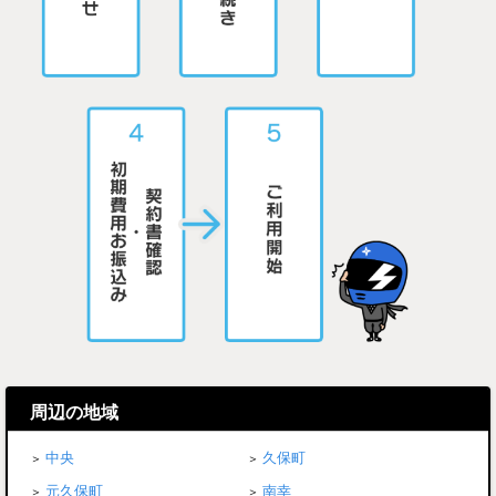
周辺の地域
中央
久保町
元久保町
南幸