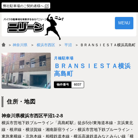
弊社駐車場のご契約者様へ
MENU
物件一覧
ご契約の流れ
＞
神奈川県
横浜市西区
平沼
ＢＲＡＮＳＩＥＳＴＡ横浜高島町
よくあるご質問
駐車場オーナー様へ
月極駐車場
ＢＲＡＮＳＩＥＳＴＡ横浜
高島町
6037
住所・地図
神奈川県横浜市西区平沼1-2-8
横浜市営地下鉄ブルーライン「高島町駅」徒歩5分/東海道本線・京浜東北
線・根岸線・横須賀線・湘南新宿ライン・横浜市営地下鉄ブルーライン・
東急東横線・京急本線・相模鉄道本線・横浜高速鉄道みなとみらい線「横