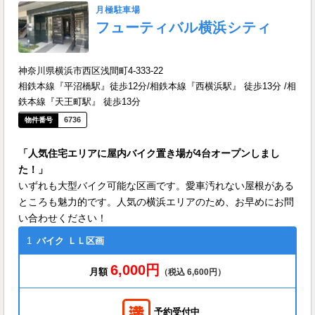
月極駐車場
フューティバル横浜シティ
神奈川県横浜市西区浅間町4-333-22
相鉄本線『平沼橋駅』徒歩12分/相鉄本線『西横浜駅』 徒歩13分 /相
鉄本線『天王町駅』 徒歩13分
6736
「人気住宅エリアに屋内バイク置き場が4台オープンしまし
た！」
いずれも大型バイク可能な区画です。愛車汚れない屋根がある
ところも魅力的です。人気の横浜エリアのため、お早めにお問
い合わせください！
1
バイク
ＬＬ区画
6,000円
月額
（税込 6,600円）
予約受付中