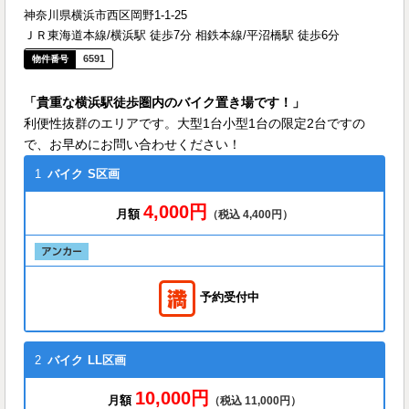
神奈川県横浜市西区岡野1-1-25
ＪＲ東海道本線/横浜駅 徒歩7分 相鉄本線/平沼橋駅 徒歩6分
6591
「貴重な横浜駅徒歩圏内のバイク置き場です！」
利便性抜群のエリアです。大型1台小型1台の限定2台ですの
で、お早めにお問い合わせください！
1
バイク
S区画
4,000円
月額
（税込 4,400円）
予約受付中
2
バイク
LL区画
10,000円
月額
（税込 11,000円）