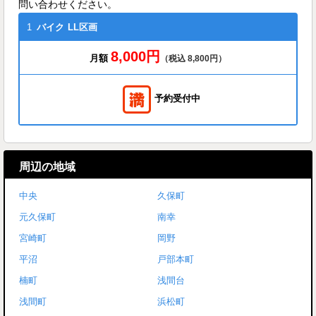
問い合わせください。
1
バイク
LL区画
8,000円
月額
（税込 8,800円）
予約受付中
周辺の地域
中央
久保町
元久保町
南幸
宮崎町
岡野
平沼
戸部本町
楠町
浅間台
浅間町
浜松町