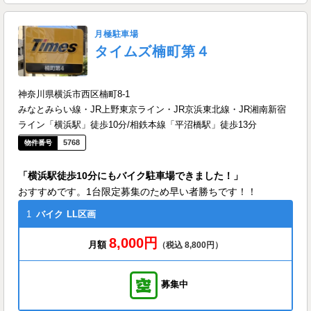
月極駐車場
タイムズ楠町第４
神奈川県横浜市西区楠町8-1
みなとみらい線・JR上野東京ライン・JR京浜東北線・JR湘南新宿
ライン「横浜駅」徒歩10分/相鉄本線「平沼橋駅」徒歩13分
5768
「横浜駅徒歩10分にもバイク駐車場できました！」
おすすめです。1台限定募集のため早い者勝ちです！！
1
バイク
LL区画
8,000円
月額
（税込 8,800円）
募集中