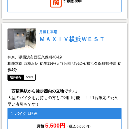
予約受付中
月極駐車場
ＭＡＸＩＶ横浜ＷＥＳＴ
神奈川県横浜市西区久保町40-19
相鉄本線 西横浜駅 徒歩11分/大谷公園 徒歩2分/横浜久保町郵便局 徒
歩4分
5399
「西横浜駅から徒歩圏内の立地です♪ 」
大型のバイクをお持ちの方もご利用可能！！！1台限定のため
早い者勝ちです！
1
バイク
L区画
5,500円
月額
（税込 6,050円）