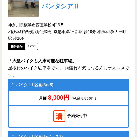
パンタシアⅡ
神奈川県横浜市西区浜松町13-5
相鉄本線/西横浜駅 歩3分 京急本線/戸部駅 歩10分 相鉄本線/天王町
駅 歩10分
1798
「大型バイクも入庫可能な駐車場」
屋根付のバイク駐車場です。 雨濡れが気になる方にオススメで
す。
1
バイク
LL区画(No.8)
8,000円
月額
（税込 8,800円）
予約受付中
2
バイク
LL区画(No.1～3,7)