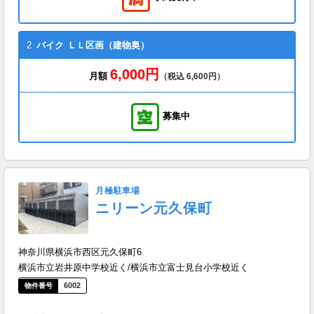
2
バイク
ＬＬ区画（建物奥）
6,000円
月額
（税込 6,600円）
募集中
月極駐車場
ニリーン元久保町
神奈川県横浜市西区元久保町6
横浜市立岩井原中学校近く/横浜市立富士見台小学校近く
6002