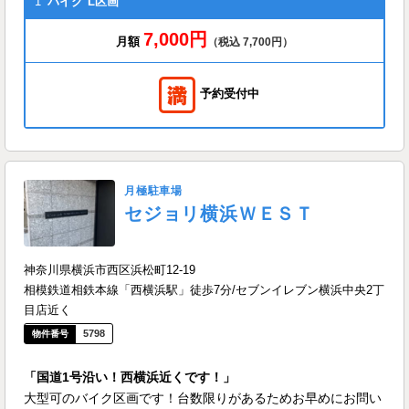
1
バイク
L区画
7,000円
月額
（税込 7,700円）
予約受付中
月極駐車場
セジョリ横浜ＷＥＳＴ
神奈川県横浜市西区浜松町12-19
相模鉄道相鉄本線「西横浜駅」徒歩7分/セブンイレブン横浜中央2丁
目店近く
5798
「国道1号沿い！西横浜近くです！」
大型可のバイク区画です！台数限りがあるためお早めにお問い