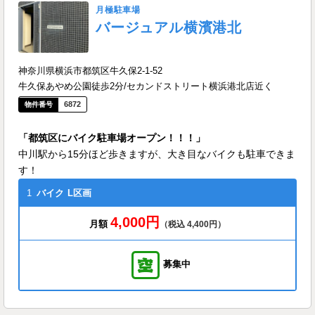
月極駐車場
バージュアル横濱港北
神奈川県横浜市都筑区牛久保2-1-52
牛久保あやめ公園徒歩2分/セカンドストリート横浜港北店近く
6872
「都筑区にバイク駐車場オープン！！！」
中川駅から15分ほど歩きますが、大き目なバイクも駐車できま
す！
1
バイク
L区画
4,000円
月額
（税込 4,400円）
募集中