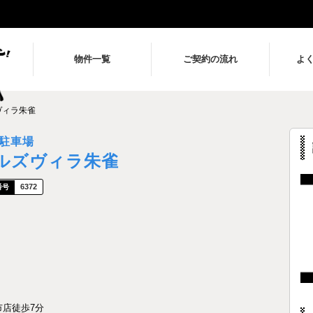
物件一覧
ご契約の流れ
よ
ヴィラ朱雀
駐車場
ルズヴィラ朱雀
6372
市店徒歩7分