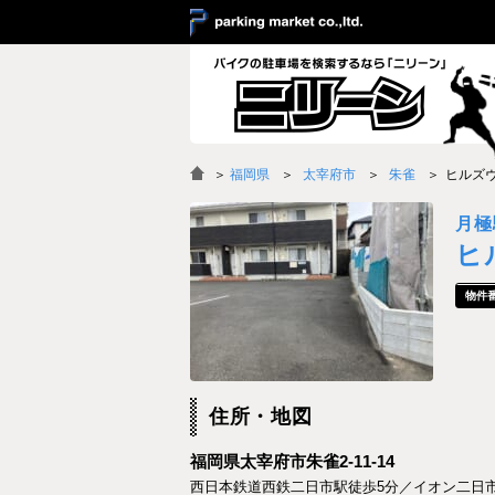
＞
福岡県
太宰府市
朱雀
ヒルズ
月極
ヒ
住所・地図
福岡県太宰府市朱雀2-11-14
西日本鉄道西鉄二日市駅徒歩5分／イオン二日