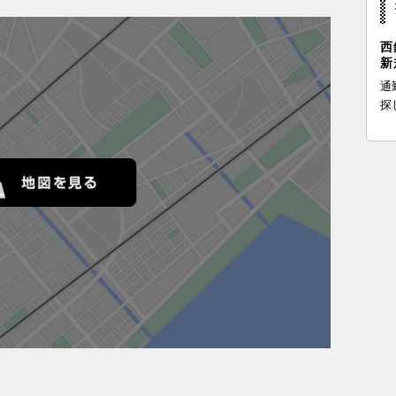
西
新
通
探