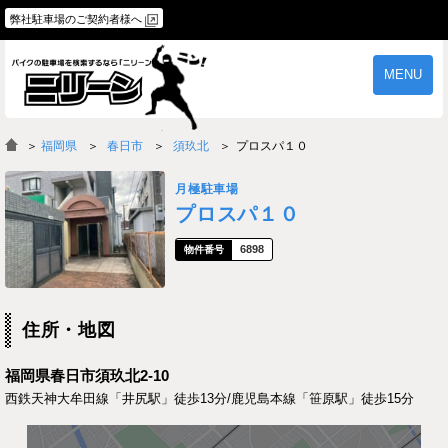
弊社駐車場のご契約者様へ
MENU
物件一覧
ご契約の流れ
＞
福岡県
春日市
須玖北
プロスパ１０
よくあるご質問
駐車場オーナー様へ
月極駐車場
プロスパ１０
6898
住所・地図
福岡県春日市須玖北2-10
西鉄天神大牟田線「井尻駅」徒歩13分/鹿児島本線「笹原駅」徒歩15分