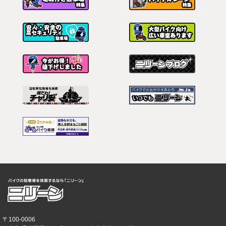
〒100-0006