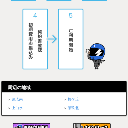
周辺の地域
須玖南
桜ケ丘
上白水
須玖北