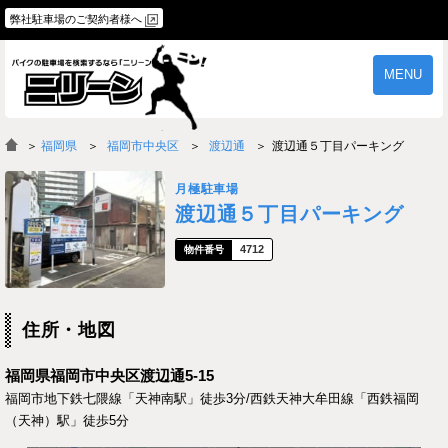
弊社駐車場のご契約者様へ
MENU
物件一覧
ご契約の流れ
＞
福岡県
福岡市中央区
渡辺通
渡辺通５丁目パーキング
よくあるご質問
駐車場オーナー様へ
月極駐車場
渡辺通５丁目パーキング
4712
住所・地図
福岡県福岡市中央区渡辺通5-15
福岡市地下鉄七隈線「天神南駅」徒歩3分/西鉄天神大牟田線「西鉄福岡
（天神）駅」徒歩5分