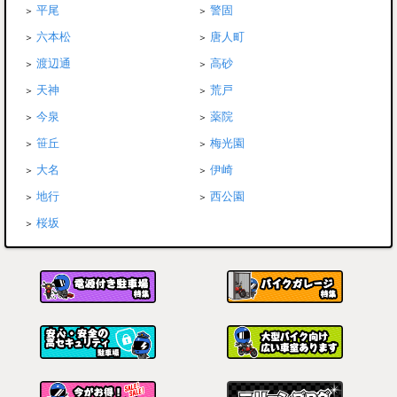
平尾
警固
六本松
唐人町
渡辺通
高砂
天神
荒戸
今泉
薬院
笹丘
梅光園
大名
伊崎
地行
西公園
桜坂