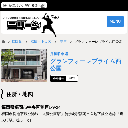
弊社駐車場のご契約者様へ
MENU
物件一覧
ご契約の流れ
＞
福岡県
福岡市中央区
荒戸
グランフォーレプライム西公園
よくあるご質問
駐車場オーナー様へ
月極駐車場
グランフォーレプライム西
公園
5023
住所・地図
福岡県福岡市中央区荒戸1-9-24
福岡市営地下鉄空港線「大濠公園駅」徒歩4分/福岡市営地下鉄空港線「唐
人町駅」徒歩13分