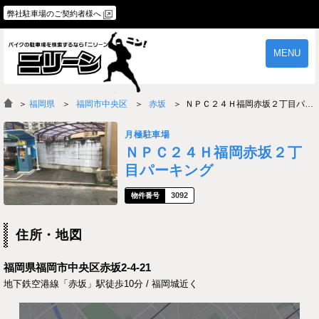
弊社駐車場のご契約者様へ
MENU
物件一覧
ご契約の流れ
＞
福岡県
福岡市中央区
赤坂
ＮＰＣ２４Ｈ福岡赤坂２丁目パーキング
よくあるご質問
駐車場オーナー様へ
月極駐車場
ＮＰＣ２４Ｈ福岡赤坂２丁
目パーキング
3092
住所・地図
福岡県福岡市中央区赤坂2-4-21
地下鉄空港線「赤坂」駅徒歩10分 / 福岡城近く