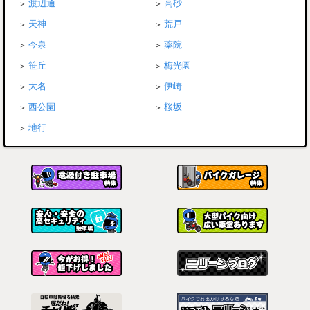
渡辺通
高砂
天神
荒戸
今泉
薬院
笹丘
梅光園
大名
伊崎
西公園
桜坂
地行