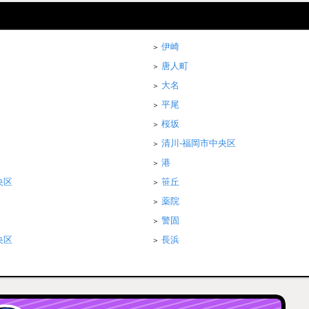
伊崎
唐人町
大名
平尾
桜坂
清川-福岡市中央区
港
央区
笹丘
薬院
警固
央区
長浜