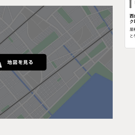
西
ク
屋
と