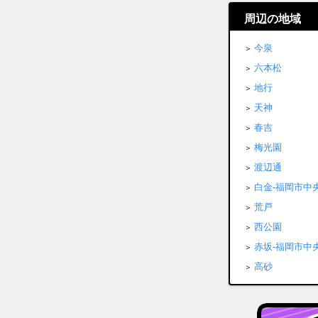
周辺の地域
今泉
六本松
地行
天神
春吉
梅光園
渡辺通
白金-福岡市中
荒戸
西公園
赤坂-福岡市中
高砂