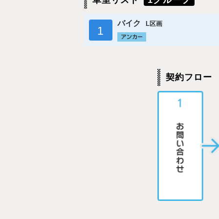
車室リスト
1グループ
バイク
L区画
1
契約フロー